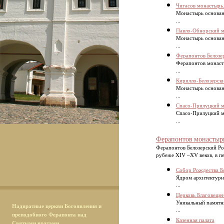
Чигасов монастырь
Монастырь основан
...
Павло-Обнорский м
Монастырь основан
...
Ферапонтов Белозе
Ферапонтов монасты
...
Кирилло-Белозерск
Монастырь основан
...
Спасо-Прилуцкий м
Спасо-Прилуцкий м
...
Ферапонтов монастыр
Ферапонтов Белозерский Р
рубеже XIV –XV веков, в пе
Собор Рождества 
Ядром архитектурн
...
Церковь Благовещен
Уникальный памятни
Надвратные церкви Богоявления и
...
преподобного Ферапонта над
Казенная палата
Святыми вратами