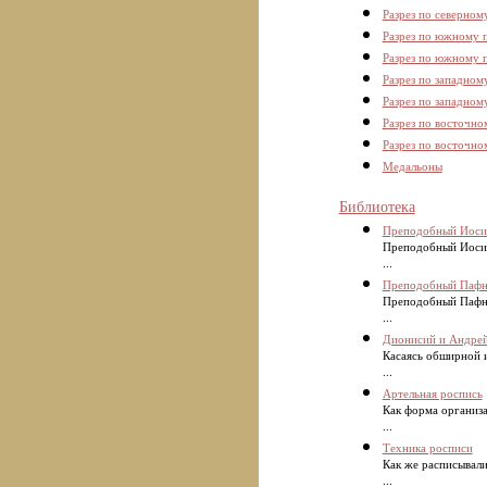
Разрез по северном
Разрез по южному 
Разрез по южному 
Разрез по западном
Разрез по западном
Разрез по восточно
Разрез по восточно
Медальоны
Библиотека
Преподобный Иоси
Преподобный Иосиф
...
Преподобный Пафну
Преподобный Пафну
...
Дионисий и Андрей
Касаясь обширной и
...
Артельная роспись
Как форма организа
...
Техника росписи
Как же расписывал
...