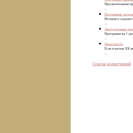
Просветительная п
...
Постоянные экспоз
История и художес
...
Экскурсионные пр
Программа на 1 ден
...
Окрестности
Если в начале XX в
...
Список иллюстраций