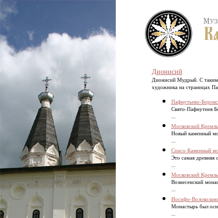
Дионисий
Дионисий Мудрый. С таким 
художника на страницах Пат
Пафнутьево-Боровс
Свято-Пафнутиев Б
...
Московский Кремль
Новый каменный мо
...
Спасо-Каменный мо
Это самая древняя 
...
Московский Кремль
Вознесенский монас
...
Иосифо-Волоколамс
Монастырь был осн
...