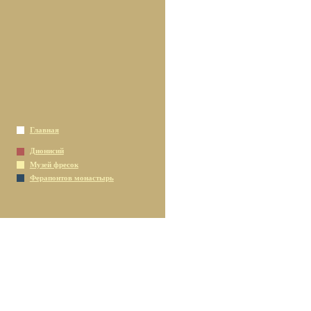
Главная
Дионисий
Музей фресок
Ферапонтов монастырь