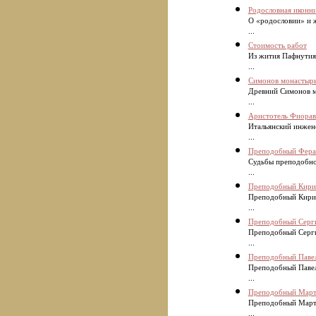
Родословная иконн
О «родословии» и 
...
Стоимость работ
Из жития Пафнутия 
...
Симонов монастыр
Древний Симонов м
...
Аристотель Фиорав
Итальянский инжен
...
Преподобный Ферап
Судьбы преподобно
...
Преподобный Кирил
Преподобный Кирил
...
Преподобный Серг
Преподобный Серги
...
Преподобный Павел
Преподобный Павел 
...
Преподобный Март
Преподобный Марти
...