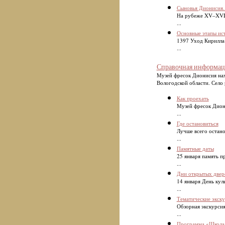
Сыновья Дионисия.
На рубеже XV–XVI 
...
Основные этапы ис
1397 Уход Кирилла
...
Справочная информац
Музей фресок Дионисия нах
Вологодской области. Село 
Как проехать
Музей фресок Дион
...
Где остановиться
Лучше всего остано
...
Памятные даты
25 января память 
...
Дни открытых двер
14 января День кул
...
Тематические экск
Обзорная экскурси
...
Программа «Школа