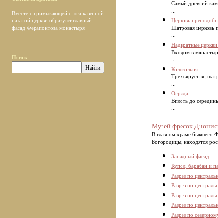
Самый древний кам
...
Вместе с примыкающей с юга казенной
Церковь преподобн
палатой церкви образуют главный
Шатровая церковь 
фасад Ферапонтова монастыря
...
Надвратные церкви
Входом в монастырь
Поиск
...
Колокольня
Трехъярусная, шатр
...
Ограда
Вплоть до середины
...
Музей фресок Дионис
В главном храме бывшего Ф
Богородицы, находятся росп
Западный фасад
Купол, барабан и п
Разрез по централь
Разрез по централь
Разрез по централь
Разрез по централь
Разрез по северном