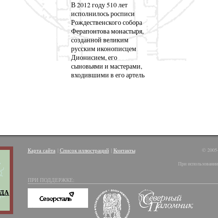
В 2012 году 510 лет
исполнилось росписи
Рождественского собора
Ферапонтова монастыря,
созданной великим
русским иконописцем
Дионисием, его
сыновьями и мастерами,
входившими в его артель
Карта сайта
|
Список иллюстраций
|
Контакты
© 2005
При использовании 
ПРИ ПОДДЕРЖКЕ: