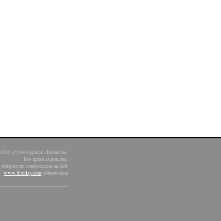
-2012 «Музей фресок Дионисия»
Все права защищены
материалов гиперссылка на сайт
www.dionisy.com
обязательна