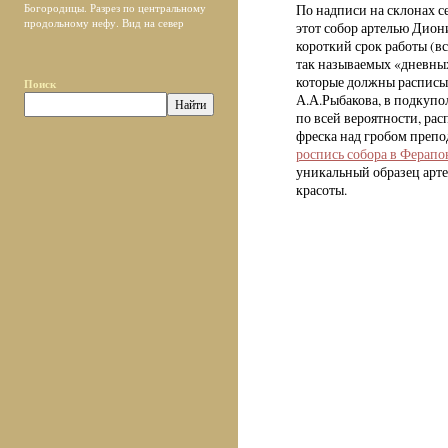
Богородицы. Разрез по центральному
По надписи на склонах с
продольному нефу. Вид на север
этот собор артелью Диони
короткий срок работы (в
так называемых «дневных
которые должны расписыв
Поиск
А.А.Рыбакова, в подкупол
по всей вероятности, рас
фреска над гробом препо
роспись собора в Ферапо
уникальный образец арт
красоты.