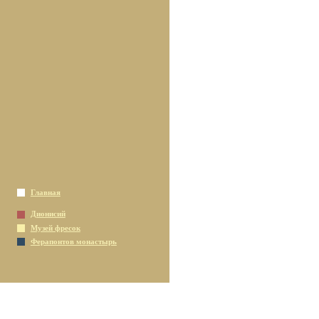
Главная
Дионисий
Музей фресок
Ферапонтов монастырь