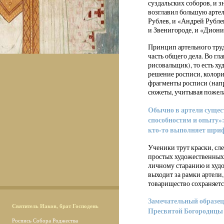
суздальских соборов, и 
возглавил большую арте
Рублев, и «Андрей Рубле
и Звенигороде, и «Диони
Принцип артельного труд
часть общего дела. Во г
рисовальщик), то есть х
решение росписи, колори
фрагменты росписи (нап
сюжеты, учитывая пожела
Обычно в артели сущес
способностям и опыту»:
кто-то выполняет шрифт
Ученики трут краски, сле
простых художественных 
личному старанию и худо
выходит за рамки артели,
товарищество сохраняется
Замечательный образец 
Святитель Иаков, брат Господень
Пресвятой Богородицы
Роспись Собора Роджества