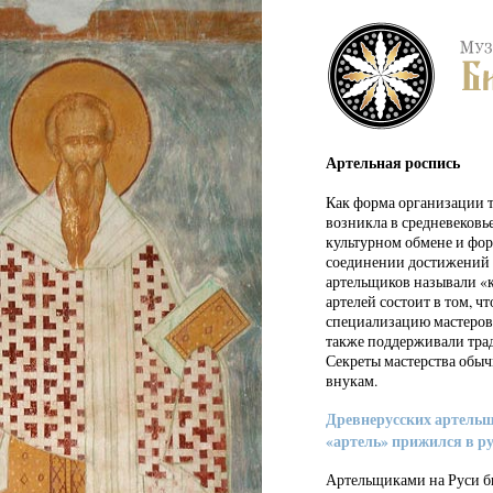
Артельная роспись
Как форма организации т
возникла в средневековь
культурном обмене и фо
соединении достижений З
артельщиков называли «к
артелей состоит в том, ч
специализацию мастеров 
также поддерживали тра
Секреты мастерства обычн
внукам.
Древнерусских артельщ
«артель» прижился в ру
Артельщиками на Руси б