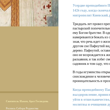
Усердие преподобного П
1426 году, когда сконч
митрополит Киевский, 
Тридцать лет провел пре
пастырский попечительн
ему Богом братстве. В о
намереваются бежать из 
зная, что речь идет о жи
другом сне Пафнутий вид
дерево. Пафнутий, остави
оно не возрождается к жи
раскаяния, и так избег с
садовник в том саду, что
В годы игуменства откры
снисхождение к человече
проницательность и проз
Когда преподобному Паф
выздоровление, принял 
уйти в отшельничество,
Святитель Иаков, брат Господень
молитвы и очищения д
Роспись Собора Роджества