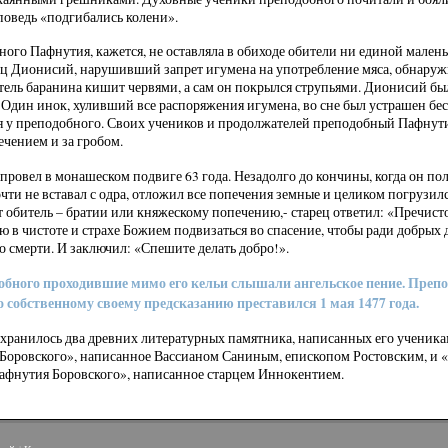
оведь «подгибались колени».
ого Пафнутия, кажется, не оставляла в обиходе обители ни единой малень
ец Дионисий, нарушивший запрет игумена на употребление мяса, обнаруж
тель баранина кишит червями, а сам он покрылся струпьями. Дионисий б
Один инок, хуливший все распоряжения игумена, во сне был устрашен бес
я у преподобного. Своих учеников и продолжателей преподобный Пафнути
чением и за гробом.
овел в монашеском подвиге 63 года. Незадолго до кончины, когда он по
очти не вставал с одра, отложил все попечения земные и целиком погрузилс
ет обитель – братии или княжескому попечению,- старец ответил: «Пречист
 в чистоте и страхе Божием подвизаться во спасение, чтобы ради добрых 
о смерти. И заключил: «Спешите делать добро!».
обного проходившие мимо его кельи слышали ангельское пение. Преп
собственному своему предсказанию преставился 1 мая 1477 года.
охранилось два древних литературных памятника, написанных его ученик
Боровского», написанное Вассианом Саниным, епископом Ростовским, и «
афнутия Боровского», написанное старцем Иннокентием.