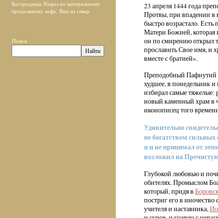
Богородицы. Разрез по центральному
23 апреля 1444 года пре
продольному нефу. Вид на север
Протвы, при впадении в н
быстро возрастало. Есть
Матери Божией, которая 
он по смирению открыл т
Поиск
прославить Свое имя, и х
вместе с братией».
Преподобный Пафнутий по
худшее, в понедельник и
избирал самые тяжелые: р
новый каменный храм в 
иконописец того времен
Удивительно свидетельс
не богатством сильных 
я и не принимал от зем
возложил на Пречистую 
Глубокой любовью и почи
обителях. Промыслом Бо
который, придя в
Боровс
постриг его в иночество
учителя и наставника,
Ио
и суров, и гневен с нер