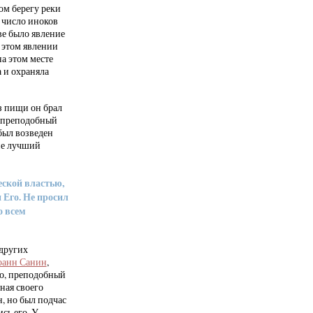
ом берегу реки
– число иноков
ве было явление
 этом явлении
а этом месте
а и охраняла
з пищи он брал
т преподобный
был возведен
ие лучший
еской властью,
 Его. Не просил
о всем
 других
оанн Санин
,
го, преподобный
ная своего
н, но был подчас
сь его. У