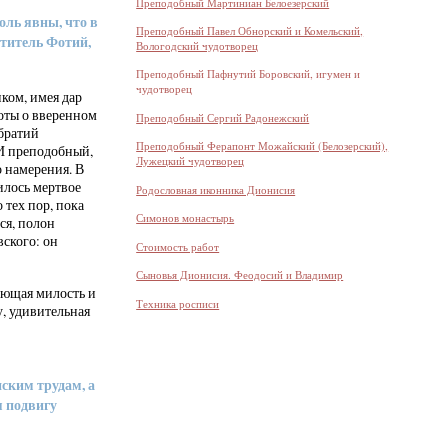
Преподобный Мартиниан Белоезерский
оль явны, что в
Преподобный Павел Обнорский и Комельский,
ятитель Фотий,
Вологодский чудотворец
Преподобный Пафнутий Боровский, игумен и
чудотворец
ком, имея дар
оты о вверенном
Преподобный Сергий Радонежский
братий
Преподобный Ферапонт Можайский (Белозерский),
 И преподобный,
Лужецкий чудотворец
о намерения. В
илось мертвое
Родословная иконника Дионисия
 тех пор, пока
Симонов монастырь
ся, полон
вского: он
Стоимость работ
Сыновья Дионисия. Феодосий и Владимир
ающая милость и
Техника росписи
, удивительная
ским трудам, а
я подвигу