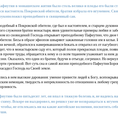
афнутия в монашеском житии было столь велико и плоды его были ст
ался настоятель Покровской обители, братия избрала его игуменом. Св
рукоположил преподобного в священный сан.
подобный в Покровской обители, где был и настоятелем, и старцем-духовни
ого служения братии монастыря, явив удивительные примеры любви и заб
дном из сновидений Господь открывает преподобному Пафнутию, что двое 
обители. Бесы в образе эфиопов швыряют зажженные головни им в кельи.
зни вечной, обратился к намеревавшимся бежать и отвратил их от пагубног
ит, что в монастырском саду его, который полон прекрасных плодов, появ
в прочие труды, обращается к нему и со всем тщанием ухаживает за ним до
зни. Оказалось, что один из братии, будучи в отъезде, согрешил. Но вернул
мерти греховной. Вот суть сна и самой жизни преподобного Пафнутия Боро
 насадил Господь на Своей земле.
лись в нем высокие дарования: умение привести людей к Богу, всепокрыв
ским немощам, твердость и непреклонность по отношению к любому греху
орливость.
нутию было пятьдесят лет, он впал в тяжкую болезнь и, не надеясь на
схиму. Вскоре он выздоровел, но решил уже не возвращаться к игумен
 чтобы, не отвлекаясь ни на какие житейские волнения, посвятить себ
уши.