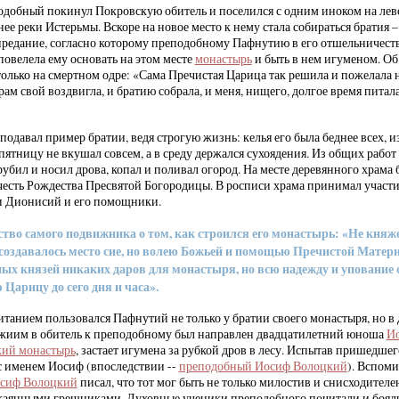
подобный покинул Покровскую обитель и поселился с одним иноком на лев
ее реки Истерьмы. Вскоре на новое место к нему стала собираться братия 
 предание, согласно которому преподобному Пафнутию в его отшельничест
повелела ему основать на этом месте
монастырь
и быть в нем игуменом. Об
олько на смертном одре: «Сама Пречистая Царица так решила и пожелала н
рам свой воздвигла, и братию собрала, и меня, нищего, долгое время питал
давал пример братии, ведя строгую жизнь: келья его была беднее всех, и
 пятницу не вкушал совсем, а в среду держался сухоядения. Из общих рабо
убил и носил дрова, копал и поливал огород. На месте деревянного храма 
честь Рождества Пресвятой Богородицы. В росписи храма принимал участ
и Дионисий и его помощники.
тво самого подвижника о том, как строился его монастырь: «Не княж
создавалось место сие, но волею Божьей и помощью Пречистой Матери
ных князей никаких даров для монастыря, но всю надежду и упование 
Царицу до сего дня и часа».
танием пользовался Пафнутий не только у братии своего монастыря, но в
жиим в обитель к преподобному был направлен двадцатилетний юноша
И
кий монастырь
, застает игумена за рубкой дров в лесу. Испытав пришедше
 с именем Иосиф (впоследствии --
преподобный Иосиф Волоцкий
). Вспоми
сиф Волоцкий
писал, что тот мог быть не только милостив и снисходителе
аскаянными грешниками. Духовные ученики преподобного почитали и бояли