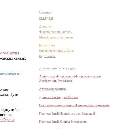
Главная
In English
Дионисий
Ферапонтов монастырь
Музей фресок Дионисия
Библиотека
Справочная информация
ого Сергия
Карта сайта
сковских святых
Другие материалы раздела
недалеко от
Аристотель Фиораванти (Фиораванти дельи
Альбертини, Рудольфо)
Артельная роспись
точно
 хана. Пути
Дионисий и Андрей Рублев
Основные этапы истории Ферапонтова монастыря
 Пафнутий в
Преподобный Иосиф, игумен Волоцкий
пострига
о Сергия
Преподобный Кирилл Белозерский