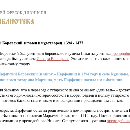
оровский, игумен и чудотворец. 1394 - 1477
оровский был учеником боровского игумена Никиты, ученика
преподобн
 очередь был учителем
Иосифа Волоцкого
. Эта «генеалогическая» линия мо
онежскому старцу.
фнутий Боровский (в миру – Парфений) в 1394 году в селе Кудинове, 
тившегося татарина Мартина, мать Парфения носила имя Фотиния.
баскаком, что в переводе с татарского языка означает «давитель» – доста
тика его должности, которая состояла в сборе податей в пользу татарского
потомок баскака стал иноком и впоследствии прославленным святым.
зраста, Парфений оставил родительский дом и принял постриг с именем
 Высоком от настоятеля Маркелла. Было это в 1414 году. После принятия 
ослушании у преподобного Никиты Серпуховского – ученика
преподобног