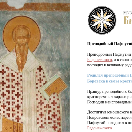
Преподобный Пафнутий Б
Преподобный Пафнутий Б
Радонежского
, и в свою
восходит к великому рад
Родился преподобный Па
Боровска в семье крес
Пращур преподобного был 
красноречивая характерис
Господни неисповедимы: 
Достигнув юношеского во
Покровском монастыре на
Пафнутий находится в п
Радонежского
.