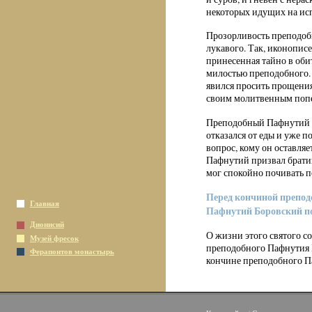
некоторых идущих на исп
Прозорливость преподобн
лукавого. Так, иконопис
принесенная тайно в оби
милостью преподобного. 
явился просить прощени
своим молитвенным попе
Преподобный Пафнутий пр
отказался от еды и уже п
вопрос, кому он оставля
Пафнутий призвал братию
мог спокойно почивать п
Перед кончиной препод
Главная
Пафнутий Боровский по 
Дионисий
О жизни этого святого с
Музей фресок
преподобного Пафнутия 
Ферапонтов монастырь
кончине преподобного П