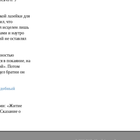
кой лазейки для
ил, что
ыл исцелен лишь
ами и наутро
й не оставлял
лностью
я в покаяние, на
ой». Потом
дел братии он
одобный
ами: «Житие
Сказание о