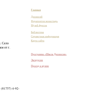
Главная
Дионисий
Ферапонтов монастырь
Музей фресок
Библиотека
Справочная информация
Карта сайта
. Село
 км
от г.
Программа «Школа Дионисия»
Экскурсии
Проезд к музею
 (81757) 4-92-