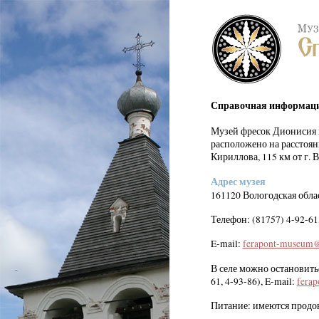
Справочная информац
Музей фресок Дионисия н
расположено на расстоя
Кириллова,
115 км
от г. 
Адрес музея
161120 Вологодская облас
Телефон: (81757) 4-92-61,
E-mail:
ferapont-museum@
В селе можно остановитьс
61, 4-93-86), E-mail:
fera
Питание: имеются продо