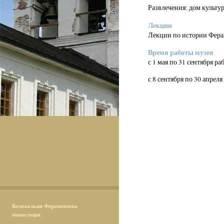
Развлечения: дом культур
Лекции
Лекции по истории Ферап
Время работы музея
с 1 мая по 31 сентября ра
с 8 сентября по 30 апреля
Колокольня Ферапонтова
монастыря