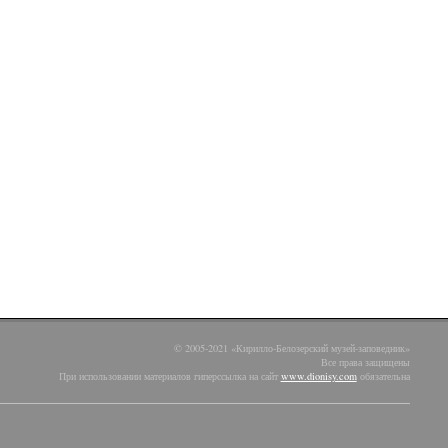
© 2005-2021 «Кирилло-Белозерский музей-заповедник»
Все права защищены
При использовании материалов гиперссылка на сайт
www.dionisy.com
обязательна