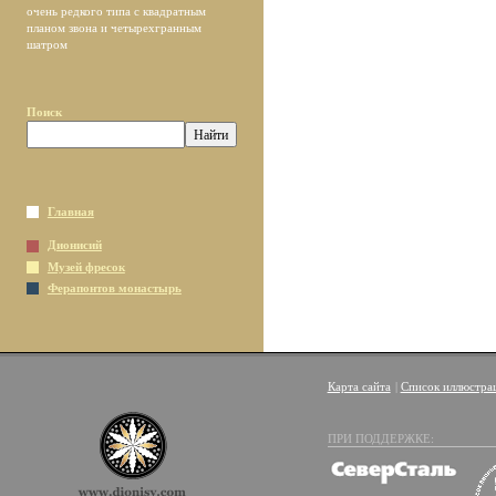
очень редкого типа с квадратным
планом звона и четырехгранным
шатром
Поиск
Главная
Дионисий
Музей фресок
Ферапонтов монастырь
Карта сайта
|
Список иллюстра
ПРИ ПОДДЕРЖКЕ: