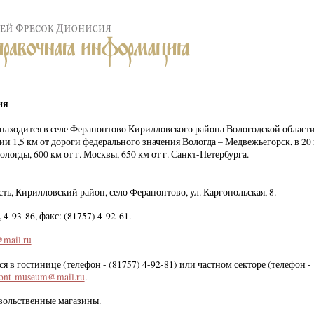
ия
аходится в селе Ферапонтово Кирилловского района Вологодской области
нии
1,5 км
от дороги федерального значения Вологда – Медвежьегорск, в
20
Вологды,
600 км
от г. Москвы,
650 км
от г. Санкт-Петербурга.
ть, Кирилловский район, село Ферапонтово, ул. Каргопольская, 8.
 4-93-86, факс: (81757) 4-92-61.
mail.ru
я в гостинице (телефон - (81757) 4-92-81) или частном секторе (телефон -
pont-museum@mail.ru
.
вольственные магазины.