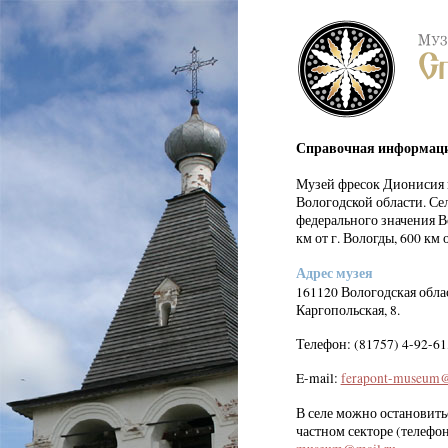
Справочная информац
Музей фресок Дионисия 
Вологодской области. Се
федерального значения В
км
от г. Вологды,
600 км
о
Адрес музея
161120 Вологодская обла
Каргопольская, 8.
Телефон: (81757) 4-92-61,
E-mail:
ferapont-museum@
В селе можно остановитьс
частном секторе (телефон 