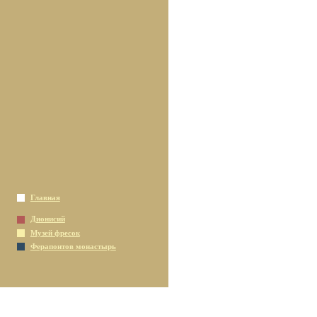
Главная
Дионисий
Музей фресок
Ферапонтов монастырь