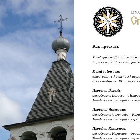
Как проехать
Музей фресок Дионисия распол
Кириллова, в 1,5 км от трасс
Музей работает:
ежедневно с 1 мая по 31 авгус
С 1 сентября по 30 апреля с 9 
Проезд из Вологды:
автобусами Вологда – Петроз
Телефон автостанции в Вологд
Проезд из Череповца:
автобусами Череповец – Кири
Телефон автостанции в Черепо
Проезд из Кириллова:
автобусами Кириллов – Ферап
Телефон автостанции в Кирилл