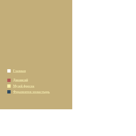
Главная
Дионисий
Музей фресок
Ферапонтов монастырь