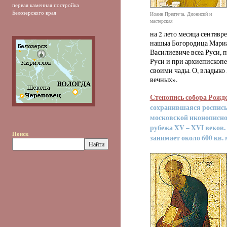
первая каменная постройка
Белозерского края
Иоанн Предтеча. Дионисий и
мастерская
на 2 лето месяца сентявр
нашыа Богородица Мариа
Василиевиче всеа Руси, 
Руси и при архиепископе
своими чады. О, владыко 
вечных».
Стенопись собора Рожд
сохранившаяся роспись
московской иконописно
рубежа XV – XVI веков.
Поиск
занимает около 600 кв. 