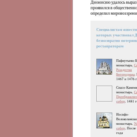
Дионисию удалось выраз
проявился в общественн
определил мировоззрени
Специалистам известно
которых участвовал 
безвозвратно потерян
реставраторам
Пафнутьево-
монастырь.
С
Рождества
Богородицы
.
1467 и 1476 
Спасо-Камен
монастырь.
С
Преображенс
собор
. 1481 
Иосифо-
Волоколамски
монастырь.
У
собор
. После
года