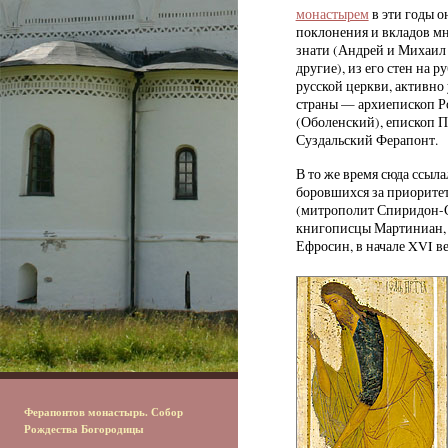
монастырем
в эти годы 
поклонения и вкладов мн
знати (Андрей и Михаил 
другие), из его стен на 
русской церкви, активно
страны — архиепископ Р
(Оболенский), епископ 
Суздальский Ферапонт.
В то же время сюда ссыл
боровшихся за приоритет
(митрополит Спиридон-Са
книгописцы Мартиниан, 
Ефросин, в начале XVI в
Ферапонтов монастырь. Собор
Рождества Богородицы