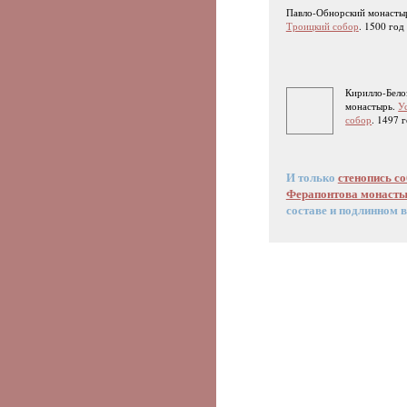
Павло-Обнорский монасты
Троицкий собор
. 1500 год
Кирилло-Бело
монастырь.
У
собор
. 1497 
И только
стенопись с
Ферапонтова монаст
составе и подлинном 