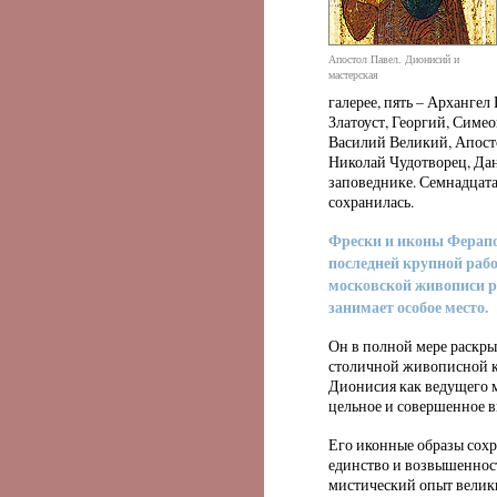
Апостол Павел. Дионисий и
мастерская
галерее, пять – Архангел
Златоуст, Георгий, Симео
Василий Великий, Апост
Николай Чудотворец, Да
заповеднике. Семнадцатая
сохранилась.
Фрески и иконы Ферапо
последней крупной раб
московской живописи р
занимает особое место.
Он в полной мере раскры
столичной живописной к
Дионисия как ведущего м
цельное и совершенное в
Его иконные образы сохр
единство и возвышенност
мистический опыт велик