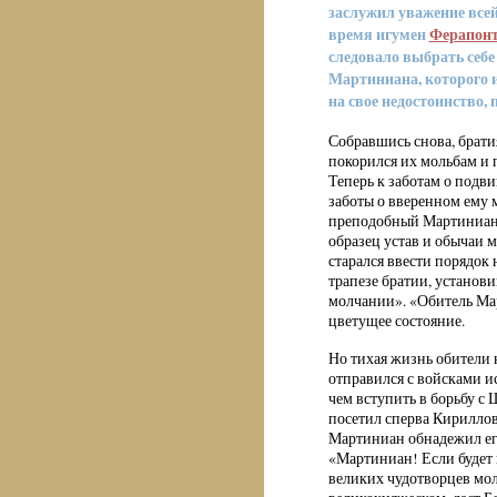
заслужил уважение всей
время игумен
Ферапонт
следовало выбрать себе
Мартиниана, которого и
на свое недостоинство,
Собравшись снова, брати
покорился их мольбам и 
Теперь к заботам о подв
заботы о вверенном ему 
преподобный Мартиниан
образец устав и обычаи 
старался ввести порядок 
трапезе братии, установи
молчании». «Обитель Ма
цветущее состояние.
Но тихая жизнь обители
отправился с войсками и
чем вступить в борьбу с
посетил сперва Кириллов
Мартиниан обнадежил его 
«Мартиниан! Если будет
великих чудотворцев мол