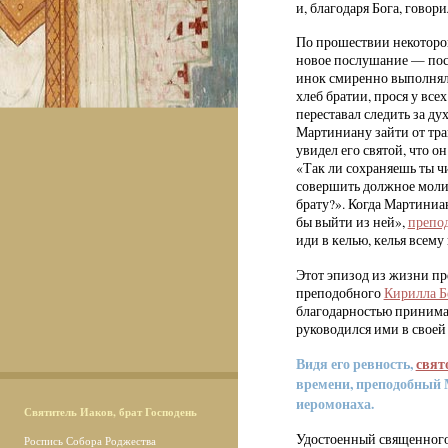
и, благодаря Бога, говор
По прошествии некоторо
новое послушание — посы
инок смиренно выполнял 
хлеб братии, прося у все
переставал следить за д
Мартиниану зайти от тра
увидел его святой, что о
«Так ли сохраняешь ты чи
совершить должное молит
брату?». Когда Мартиниан
бы выйти из ней»,
препо
иди в келью, келья всему 
Этот эпизод из жизни п
преподобного
Кирилла Б
благодарностью принима
руководился ими в своей
Видя его ревность,
свят
времени, преподобный 
иеромонаха.
Святитель Иаков, брат Господень
Удостоенный священного
Роспись Собора Роджества