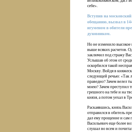
великокняжеском, даст Бо
себе».
Вступив на московский 
обещанию, вызвал в 144
игуменом в обители пре
духовником.
Но не изменило высокое
выше всяких расчетов. О
заключил под стражу Вас
Услышав об этом от сро
оскорбился такой неспра
Москву. Войдя в княжеск
следующей речью: «Так л
праведно? Зачем велел ты
моею? Зачем преступил ты
грешного на тебе и на т
князя, а потом уехал в Т
Раскаявшись, князь Васи
отправился в обитель пр
дал ему прощение и сам 
Васильевич еще более воз
слушал во всем и почитал