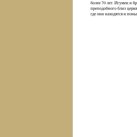
более 70 лет. Игумен и 
преподобного близ церкв
где они находятся и поны