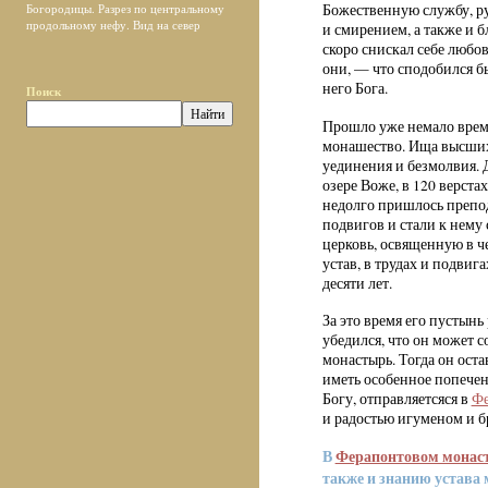
Божественную службу, ру
Богородицы. Разрез по центральному
продольному нефу. Вид на север
и смирением, а также и 
скоро снискал себе любо
они, — что сподобился б
него Бога.
Поиск
Прошло уже немало време
монашество. Ища высших 
уединения и безмолвия. 
озере Воже, в 120 верста
недолго пришлось препод
подвигов и стали к нему
церковь, освященную в 
устав, в трудах и подви
десяти лет.
За это время его пустын
убедился, что он может 
монастырь. Тогда он оста
иметь особенное попечен
Богу, отправляетсяся в
Фе
и радостью игуменом и б
В
Ферапонтовом монас
также и знанию устава