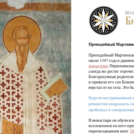
Преподобный Мартиниан
Преподобный Мартиниан 
около 1397 года в деревн
монастыря
. Первоначаль
а когда же достиг отроче
Благоразумные родители з
и привели его «по Божию
верстах от их села. Это б
Будучи постриженным в
ревностно подражать с
пребывал в совершенн
В монастыре он обучился
возложенное на него п
переписыванием книг.
П