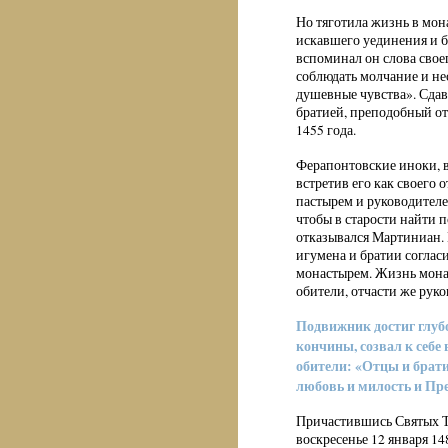
Но тяготила жизнь в мон
искавшего уединения и б
вспоминал он слова свое
соблюдать молчание и не
душевные чувства». Сдав
братией, преподобный от
1455 года.
Ферапонтовские иноки, 
встретив его как своего
пастырем и руководителе
чтобы в старости найти 
отказывался Мартиниан. 
игумена и братии согласи
монастырем. Жизнь мона
обители, отчасти же рук
Подвижник достиг глубо
кончины, созвал к себе
обители: «Отцы и брати
любовь и милость и Пре
Причастившись Святых Т
воскресенье 12 января 14