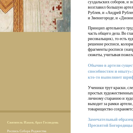
суздальских соборов, и 
возглавил большую арте
Рублев, и «Андрей Рубле
и Звенигороде, и «Диони
Принцип артельного труд
часть общего дела. Во г
рисовальщик), то есть х
решение росписи, колори
фрагменты росписи (нап
сюжеты, учитывая пожела
Обычно в артели сущес
способностям и опыту»:
кто-то выполняет шрифт
Ученики трут краски, сле
простых художественных 
личному старанию и худо
выходит за рамки артели,
товарищество сохраняется
Замечательный образец 
Святитель Иаков, брат Господень
Пресвятой Богородицы
Роспись Собора Роджества