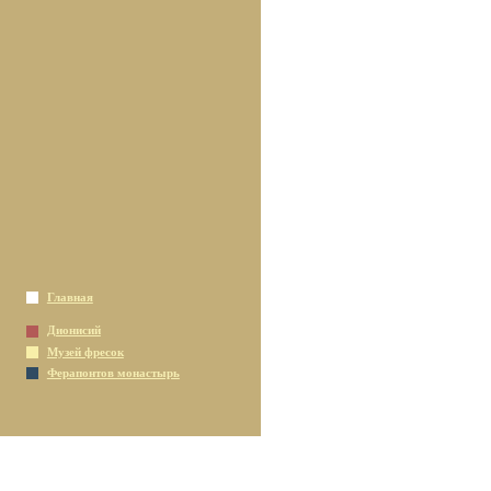
Главная
Дионисий
Музей фресок
Ферапонтов монастырь