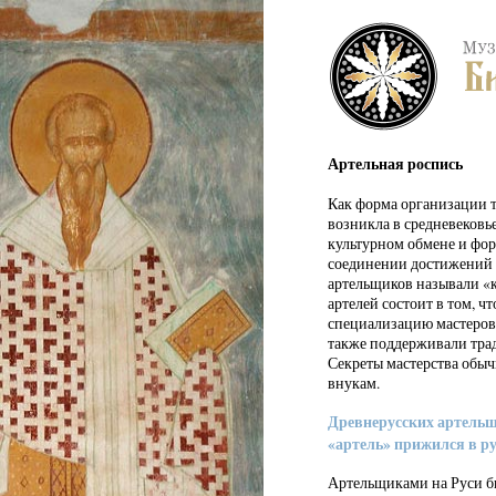
Артельная роспись
Как форма организации т
возникла в средневековь
культурном обмене и фо
соединении достижений З
артельщиков называли «к
артелей состоит в том, ч
специализацию мастеров 
также поддерживали тра
Секреты мастерства обычн
внукам.
Древнерусских артельщ
«артель» прижился в ру
Артельщиками на Руси б