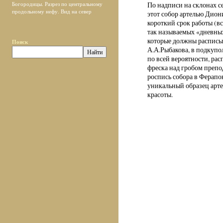
Богородицы. Разрез по центральному
По надписи на склонах с
продольному нефу. Вид на север
этот собор артелью Диони
короткий срок работы (в
так называемых «дневных
которые должны расписыв
Поиск
А.А.Рыбакова, в подкупол
по всей вероятности, рас
фреска над гробом препо
роспись собора в Ферапон
уникальный образец арт
красоты.