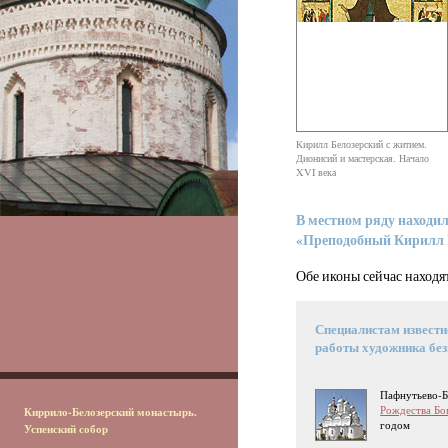
Кирилл Белозерский с житием.
Дионисий и мастерская. Начало
XVI века
В местном ряду находи
«Преподобный Кирилл Б
Обе иконы сейчас находят
Специалистам известн
работы художника без
Пафнутьево-Б
Рождества Б
Киррило-Белозерский монастырь.
годом
Успенский собор