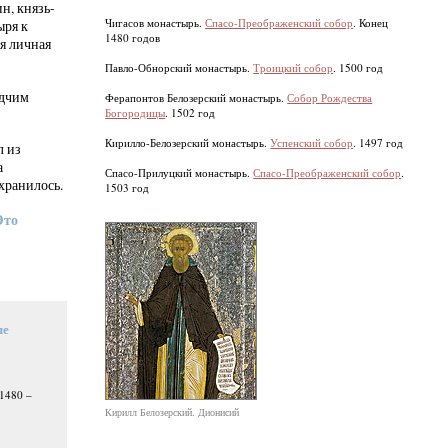
н, князь-
Чигасов монастырь.
Спасо-Преображенский собор
. Конец
ыря к
1480 годов
я личная
Павло-Обнорский монастырь.
Троицкий собор
. 1500 год
одчим
Ферапонтов Белозерский монастырь.
Собор Рождества
Богородицы
. 1502 год
Кирилло-Белозерский монастырь.
Успенский собор
. 1497 год
л из
а
Спасо-Прилуцкий монастырь.
Спасо-Преображенский собор
.
хранилось.
1503 год
Это
ые
 1480 –
Кирилл Белозерский. Дионисий