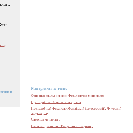
астырь.
 Конец
обор
Материалы по теме:
емени в
Основные этапы истории Ферапонтова монастыря
Преподобный Кирилл Белозерский
Преподобный Ферапонт Можайский (Белозерский), Лужецкий
чудотворец
Симонов монастырь
Сыновья Дионисия. Феодосий и Владимир