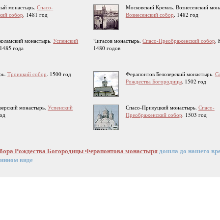
ный монастырь.
Спасо-
Московский Кремль. Вознесенский мон
кий собор
. 1481 год
Вознесенский собор
. 1482 год
коламский монастырь.
Успенский
Чигасов монастырь.
Спасо-Преображенский собор
.
 1485 года
1480 годов
рь.
Троицкий собор
. 1500 год
Ферапонтов Белозерский монастырь.
С
Рождества Богородицы
. 1502 год
зерский монастырь.
Успенский
Спасо-Прилуцкий монастырь.
Спасо-
год
Преображенский собор
. 1503 год
обора Рождества Богородицы Ферапонтова монастыря
дошла до нашего вр
линном виде