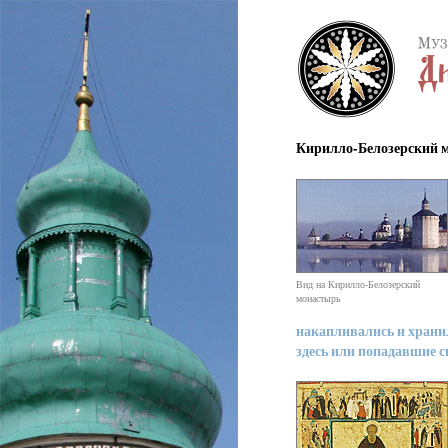
Кирилло-Белозерский мо
Вид на Кирилло-Белозерский
монастырь
накапливались и храни
здесь или попадавшие сю