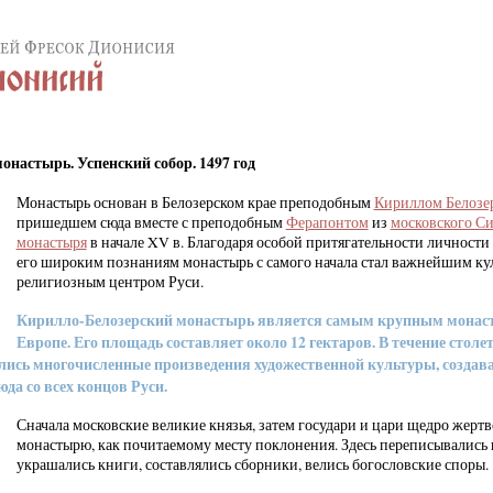
настырь. Успенский собор. 1497 год
Монастырь основан в Белозерском крае преподобным
Кириллом Белозе
пришедшем сюда вместе с преподобным
Ферапонтом
из
московского С
монастыря
в начале XV в. Благодаря особой притягательности личности
его широким познаниям монастырь с самого начала стал важнейшим ку
религиозным центром Руси.
Кирилло-Белозерский монастырь является самым крупным монас
Европе. Его площадь составляет около 12 гектаров. В течение столе
лись многочисленные произведения художественной культуры, созда
да со всех концов Руси.
Сначала московские великие князья, затем государи и цари щедро жерт
монастырю, как почитаемому месту поклонения. Здесь переписывались 
украшались книги, составлялись сборники, велись богословские споры.