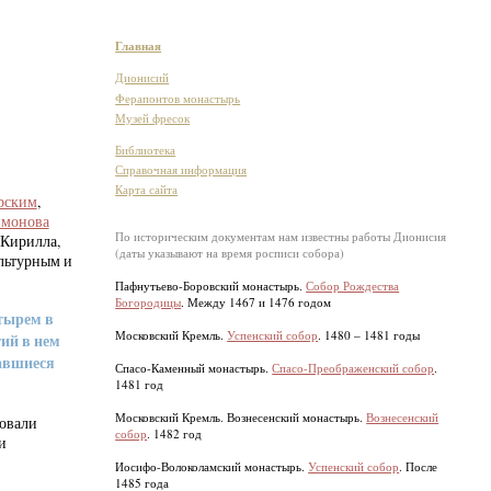
Главная
Дионисий
Ферапонтов монастырь
Музей фресок
Библиотека
Справочная информация
Карта сайта
рским
,
имонова
По историческим документам нам известны работы Дионисия
 Кирилла,
(даты указывают на время росписи собора)
льтурным и
Пафнутьево-Боровский монастырь.
Собор Рождества
Богородицы
. Между 1467 и 1476 годом
тырем в
Московский Кремль.
Успенский собор
. 1480 – 1481 годы
тий в нем
вавшиеся
Спасо-Каменный монастырь.
Спасо-Преображенский собор
.
1481 год
Московский Кремль. Вознесенский монастырь.
Вознесенский
вовали
собор
. 1482 год
и
Иосифо-Волоколамский монастырь.
Успенский собор
. После
1485 года