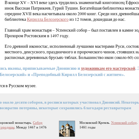
В конце XV – XVI веке здесь трудились знаменитый книгописец Ефроси
инок Вассиан Патрикеев, Гурий Тушин. Богатейшая библиотека монаст
середине XVII века насчитывала около 2000 книг. Среди них древнейша
библиотека
Кирилла Белозерского
из 12 томов, дошедшая до нас.
Главный храм монастыря – Успенский собор – был поставлен в камне з
Прохором Ростовским в 1497 году.
Его древний иконостас, исполненный лучшими мастерами Руси, состоя
местного, деисусного, праздничного и пророческого чинов, стоявших н
расписных деревянных брусьях-тяблах. Большинство икон (около 60) со
лись иконы, приписываемые Дионисию и
художникам его мастерской
. 
елозерский» и «Преподобный Кирилл Белозерский с житием».
ся в Русском музее.
о около десяти соборов, в росписи которых участвовал Дионисий. Некотор
возвратно потеряны, некоторые сохранились благодаря реставраторам
оровский монастырь.
Собор
Московский Кремль.
Успенский собор
.
огородицы
. Между 1467 и 1476
1481 годы