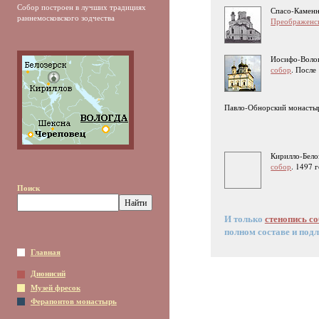
Собор построен в лучших традициях
Спасо-Камен
раннемосковского зодчества
Преображенс
Иосифо-Воло
собор
. После
Павло-Обнорский монасты
Кирилло-Бело
собор
. 1497 
Поиск
И только
стенопись с
полном составе и под
Главная
Дионисий
Музей фресок
Ферапонтов монастырь