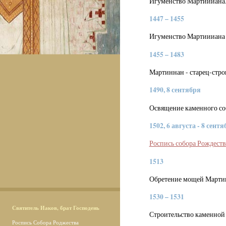
Игуменство Мартиииана.
1447 – 1455
Игуменство Мартиииана 
1455 – 1483
Мартиннан - старец-стр
1490, 8 сентября
Освящение каменного со
1502, 6 августа - 8 сент
Роспись собора Рождест
1513
Обретение мощей Марти
1530 – 1531
Святитель Иаков, брат Господень
Строительство каменной 
Роспись Собора Роджества