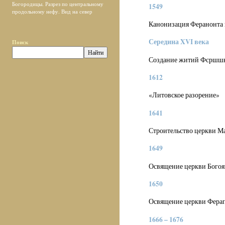
Богородицы. Разрез по центральному
1549
продольному нефу. Вид на север
Канонизация Феранонта
Середина XVI века
Поиск
Создание житий Фсршшн
1612
«Литовское разорение»
1641
Строительство церкви М
1649
Освящение церкви Богоя
1650
Освящение церкви Фера
1666 – 1676