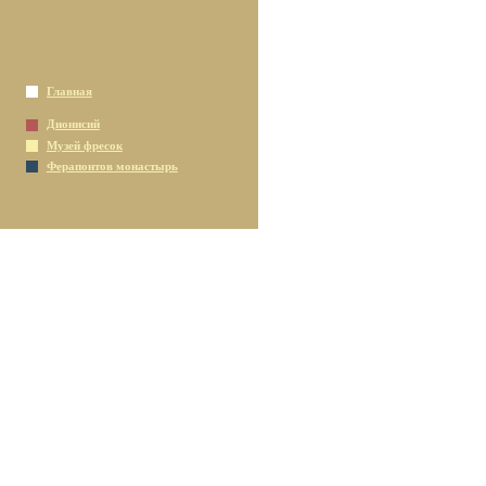
Главная
Дионисий
Музей фресок
Ферапонтов монастырь