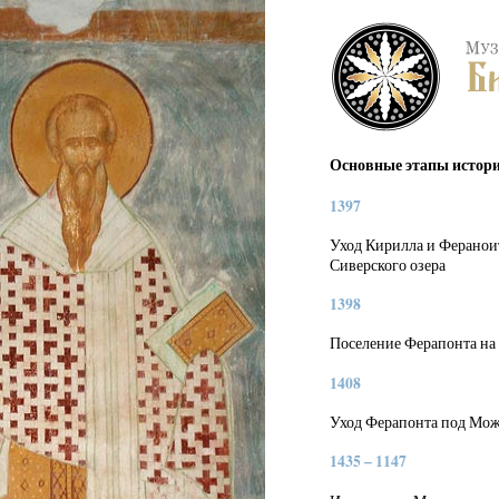
Основные этапы истор
1397
Уход Кирилла и Фераноит
Сиверского озера
1398
Поселение Ферапонта на 
1408
Уход Ферапонта под Мо
1435 – 1147