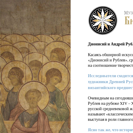
Дионисий и Андрей Руб
Касаясь обширной искусс
«Дионисий и Рублев», сра
на соотношение творчеств
Исследователи сходятся
художники Древней Руси
византийского предшес
Очевидным на сегодняшн
Рублев на рубеже XIV – 
русской средневековой ж
называют «классическим»
выступая в роли главног
Ясно так же, что истор