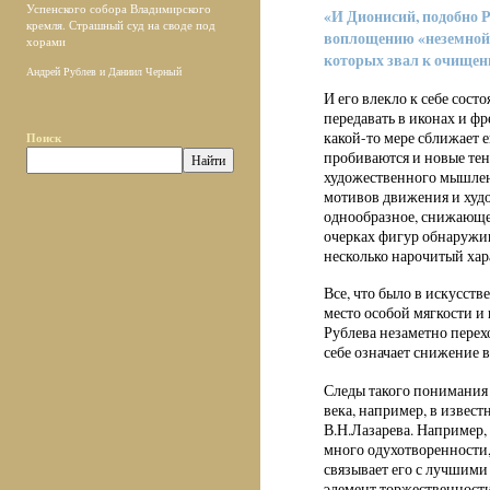
Успенского собора Владимирского
«И Дионисий, подобно Р
кремля. Страшный суд на своде под
воплощению «неземной 
хорами
которых звал к очищен
Андрей Рублев и Даниил Черный
И его влекло к себе сост
передавать в иконах и фр
Поиск
какой-то мере сближает е
пробиваются и новые тен
художественного мышлен
мотивов движения и худо
однообразное, снижающе
очерках фигур обнаружив
несколько нарочитый хар
Все, что было в искусств
место особой мягкости и
Рублева незаметно перех
себе означает снижение 
Следы такого понимания
века, например, в извес
В.Н.Лазарева. Например,
много одухотворенности, 
связывает его с лучшими
элемент торжественности