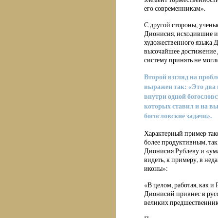
его современникам».
С другой стороны, ученые
Дионисия, исходившие и
художественного языка Д
высочайшее достижение д
систему принять не могл
Второй взгляд на проб
выражен так: «Это два
внутри одной богословс
которых ставил и на в
богословские задачи».
Характерный пример тако
более продуктивным, так
Дионисия Рублеву и «ум
видеть, к примеру, в не
иконы»:
«В целом, работая, как и
Дионисий привнес в рус
великих предшественник