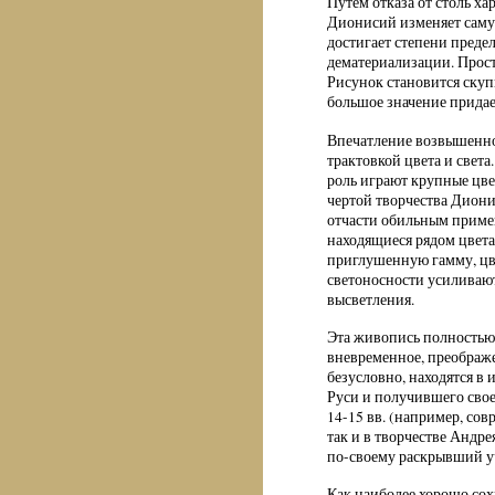
Путем отказа от столь х
Дионисий изменяет саму 
достигает степени преде
дематериализации. Прост
Рисунок становится скуп
большое значение придае
Впечатление возвышенно
трактовкой цвета и света
роль играют крупные цве
чертой творчества Дионис
отчасти обильным примен
находящиеся рядом цвета
приглушенную гамму, цве
светоносности усиливаю
высветления.
Эта живопись полностью 
вневременное, преображе
безусловно, находятся в 
Руси и получившего свое
14-15 вв. (например, со
так и в творчестве Андре
по-своему раскрывший уч
Как наиболее хорошо со