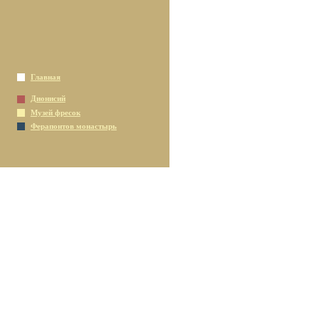
Главная
Дионисий
Музей фресок
Ферапонтов монастырь