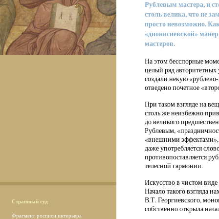
Рублевым мастера, и с
столь велика, что не за
просто невозможно. Как
«дионисиевской» манер
мастеров.
На этом бесспорные моме
целый ряд авторитетных 
создали некую «рублево
отведено почетное «второ
При таком взгляде на ве
столь же неизбежно прив
до великого предшествен
Рублевым, «праздничност
«внешними эффектами», 
даже употребляется слов
противопоставляется руб
телесной гармонии.
Искусство в чистом виде 
Начало такого взгляда н
В.Т. Георгиевского, мон
Страшный суд
собственно открыла нача
Фрагмент росписи интерьера