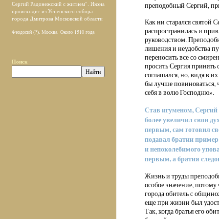
Сергий Радонежский с житием". Икона
преподобный Сергий, пр
происходит из Успенского собора
города Дмитрова Московской области
Как ни старался святой С
распространилась и прив
Феодосий (?). Москва. Около 1510 года
руководством. Преподобн
лишения и неудобства пу
переносить все со смирен
Поиск
просить Сергия принять 
соглашался, но, видя в и
бы лучше повиноваться, 
себя в волю Господню».
Став игуменом, Сергий 
более увеличил свои ду
первым, сам готовил св
подавал братии пример
и непоколебимого упова
первым, а братия следо
Жизнь и труды преподоб
особое значение, потому
города обитель с общин
еще при жизни был удост
Так, когда братья его об