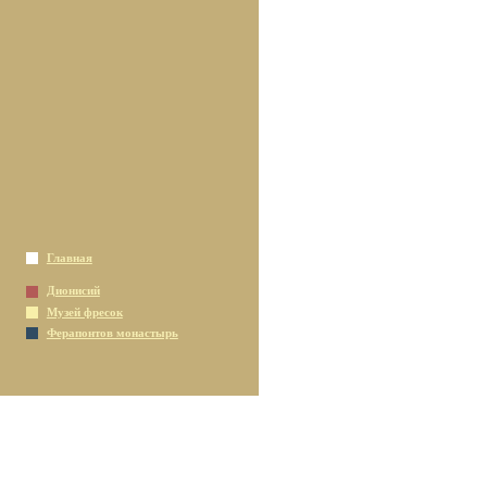
Главная
Дионисий
Музей фресок
Ферапонтов монастырь