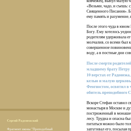
ковчежец, вынул малую ч
«Возьми, чадо, и съешь: 
Священного Писания». Бл
ему память и разумение, 
После этого чуда в юном
Богу. Ему хотелось уеди
родителям удерживала ег
молчалив, со всеми был к
совершенное повиновени
воду, а в постные дни с
После смерти родителе
младшему брату Петру 
10 верстах от Радонежа
келью и малую церковь
Феогностом, освятил в 
обитель преподобного 
Вскоре Стефан оставил св
монастыря в Москве и ду
постриженный в монашест
лесу. Трудна и опасна бы
Сергий Радонежский
питаться можно было тол
запугивал его, посылая п
Фрагмент иконы "Преподобный