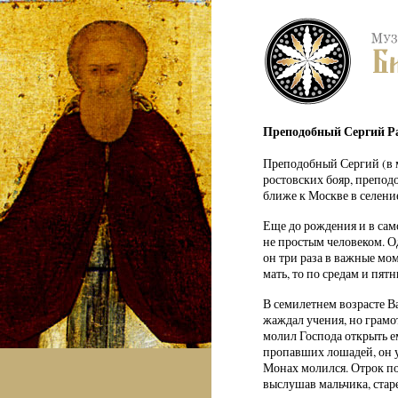
Преподобный Сергий Ра
Преподобный Сергий (в м
ростовских бояр, препод
ближе к Москве в селени
Еще до рождения и в сам
не простым человеком. О
он три раза в важные мо
мать, то по средам и пят
В семилетнем возрасте В
жаждал учения, но грамот
молил Господа открыть е
пропавших лошадей, он у
Монах молился. Отрок по
выслушав мальчика, старе