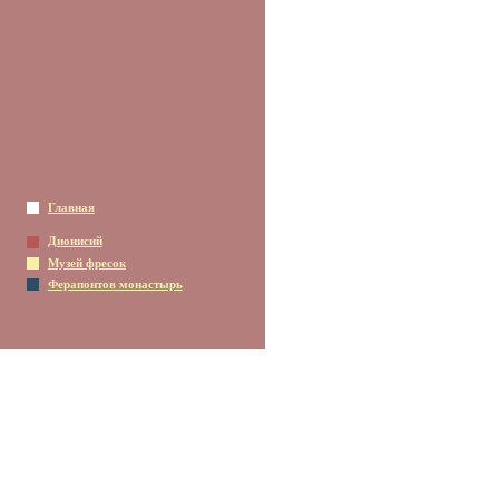
Главная
Дионисий
Музей фресок
Ферапонтов монастырь