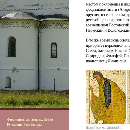
местом поклонения и вкл
феодальной знати (Андре
другие), из его стен на 
русской церкви, активн
архиепископ Ростовский
Пермский и Вологодский
В то же время сюда ссыл
приоритет церковной вла
Савва, патриарх Никон).
Спиридон, Филофей, Паис
иконописец Дионисий.
Ферапонтов монастырь. Собор
Рождества Богородицы
Иоанн Предтеча. Дионисий и