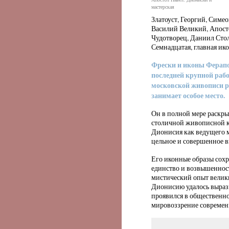
мастерская
Златоуст, Георгий, Симео
Василий Великий, Апост
Чудотворец, Даниил Сто
Семнадцатая, главная ико
Фрески и иконы Ферапо
последней крупной раб
московской живописи р
занимает особое место.
Он в полной мере раскры
столичной живописной к
Дионисия как ведущего м
цельное и совершенное в
Его иконные образы сохр
единство и возвышенност
мистический опыт велик
Дионисию удалось выраз
проявился в общественн
мировоззрение современ