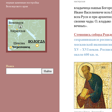
мастерская
первая каменная постройка
Белозерского края
владычица нашыа Богоро
Иване Василиевиче всеа 
всеа Руси и при архиепи
своими чады. О, владыко 
вечных».
Стенопись собора Рожд
сохранившаяся роспись
московской иконописно
XV – XVI веков. Роспис
около 600 кв. м.
Поиск
Апостол Павел. Дионисий и