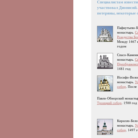
Специалистам известн
участвовал Дионисий.
потеряны, некоторые 
Пафнутьево-
монастырь.
С
Рождества Б
Между 1467 
годом
Спасо-Камен
монастырь.
С
Преображенс
1481 год
Иосифо-Воло
монастырь.
У
собор
. После
Павло-Обнорский монасты
Троицкий собор
. 1500 год
Кирилло-Бело
монастырь.
У
собор
. 1497 