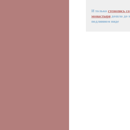
И только
стенопись с
монастыря
дошла до н
подлинном виде