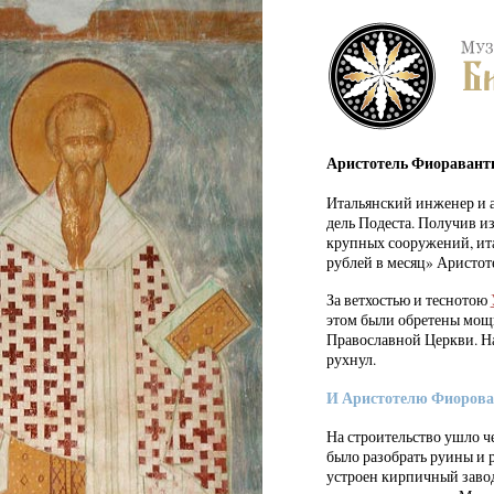
Аристотель Фиораванти 
Итальянский инженер и а
дель Подеста. Получив 
крупных сооружений, ита
рублей в месяц» Аристо
За ветхостью и теснотою
этом были обретены мощи
Православной Церкви. На
рухнул.
И Аристотелю Фиорован
На строительство ушло ч
было разобрать руины и 
устроен кирпичный завод