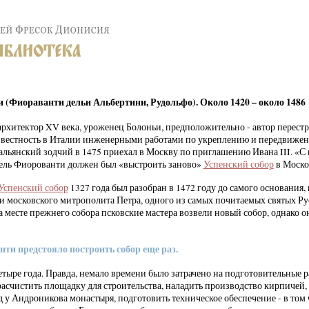
(Фиораванти дельи Альбертини, Рудольфо). Около 1420 – около 1486
рхитектор XV века, уроженец Болоньи, предположительно - автор перест
известность в Италии инженерными работами по укреплению и передвижен
льянский зодчий в 1475 приехал в Москву по приглашению Ивана III. «С 
тель Фиорованти должен был «выстроить заново»
Успенский собор
в Моско
Успенский собор
1327 года был разобран в 1472 году до самого основания,
 московского митрополита Петра, одного из самых почитаемых святых Ру
 месте прежнего собора псковские мастера возвели новый собор, однако 
ти предстояло построить собор еще раз.
етыре года. Правда, немало времени было затрачено на подготовительные 
расчистить площадку для строительства, наладить производство кирпичей, 
 у Андроникова монастыря, подготовить техническое обеспечение - в том 