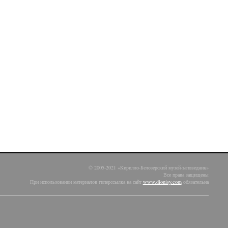
© 2005-2021 «Кирилло-Белозерский музей-заповедник»
Все права защищены
При использовании материалов гиперссылка на сайт
www.dionisy.com
обязательна