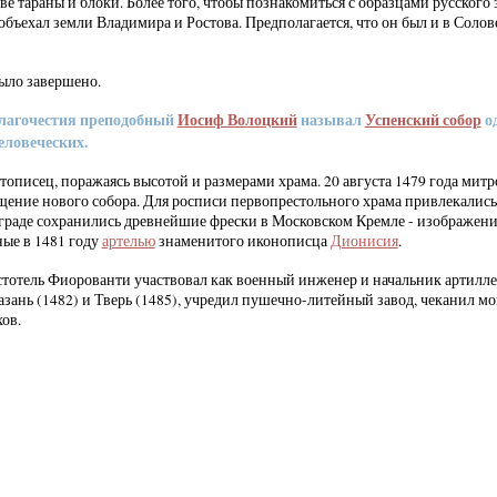
е тараны и блоки. Более того, чтобы познакомиться с образцами русского 
бъехал земли Владимира и Ростова. Предполагается, что он был и в Соло
было завершено.
лагочестия преподобный
Иосиф Волоцкий
называл
Успенский собор
о
еловеческих.
тописец, поражаясь высотой и размерами храма. 20 августа 1479 года мит
ение нового собора. Для росписи первопрестольного храма привлекалис
еграде сохранились древнейшие фрески в Московском Кремле - изображени
ые в 1481 году
артелью
знаменитого иконописца
Дионисия
.
тотель Фиорованти участвовал как военный инженер и начальник артилле
азань (1482) и Тверь (1485), учредил пушечно-литейный завод, чеканил мо
ов.