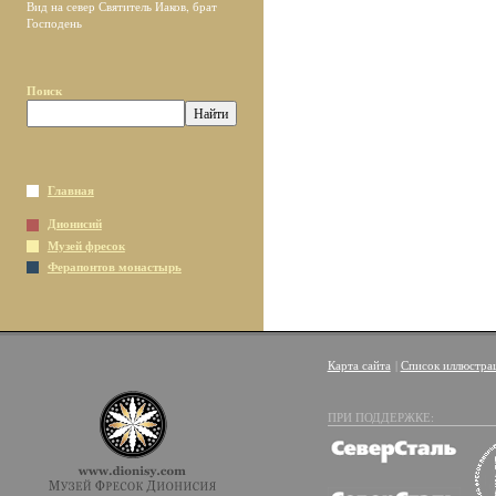
Вид на север Святитель Иаков, брат
Господень
Поиск
Главная
Дионисий
Музей фресок
Ферапонтов монастырь
Карта сайта
|
Список иллюстра
ПРИ ПОДДЕРЖКЕ: