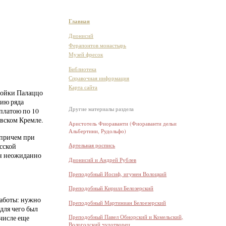
Главная
Дионисий
Ферапонтов монастырь
Музей фресок
Библиотека
Справочная информация
Карта сайта
ройки Палаццо
ию ряда
Другие материалы раздела
платою по 10
вском Кремле.
Аристотель Фиораванти (Фиораванти дельи
Альбертини, Рудольфо)
 причем при
Артельная роспись
сской
он неожиданно
Дионисий и Андрей Рублев
Преподобный Иосиф, игумен Волоцкий
Преподобный Кирилл Белозерский
работы: нужно
Преподобный Мартиниан Белоезерский
для чего был
Преподобный Павел Обнорский и Комельский,
числе еще
Вологодский чудотворец