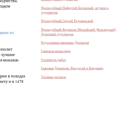
зодчества,
вецком
Преподобный Пафнутий Боровский, игумен и
чудотворец
Преподобный Сергий Радонежский
Преподобный Ферапонт Можайский (Белозерский),
дним из
Лужецкий чудотворец
Родословная иконника Дионисия
рополит
Симонов монастырь
ь лучшие
Стоимость работ
я монахов-
Сыновья Дионисия. Феодосий и Владимир
рии в походах
Техника росписи
нету и в 1478