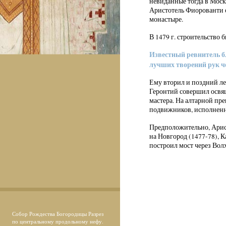
невиданные тогда в Москв
Аристотель Фиорованти о
монастыре.
В 1479 г. строительство 
Известный ревнитель б
лучших творений рук ч
Ему вторил и поздний ле
Геронтий совершил освящ
мастера. На алтарной пр
подвижников, исполненн
Предположительно, Арис
на Новгород (1477-78), К
построил мост через Волх
Собор Рождества Богородицы Разрез
по центральному продольному нефу.