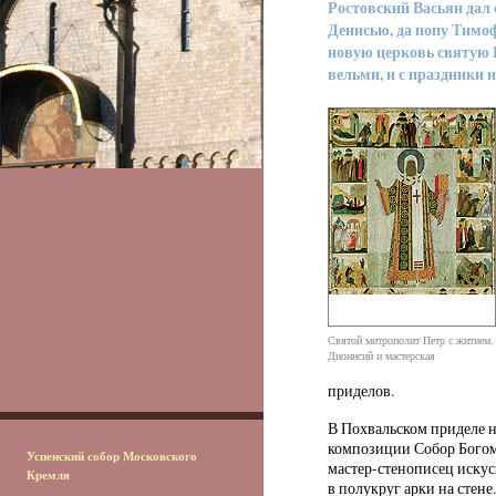
Ростовский Васьян дал
Денисью, да попу Тимофе
новую церковь святую 
вельми, и с праздники и
Святой митрополит Петр с житием.
Дионисий и мастерская
приделов.
В Похвальском приделе н
композиции Собор Богом
Успенский собор Московского
мастер-стенописец иску
Кремля
в полукруг арки на стен