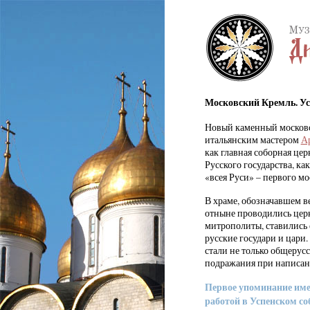
Московский Кремль. Усп
Новый каменный московс
итальянским мастером
А
как главная соборная це
Русского государства, к
«всея Руси» – первого мо
В храме, обозначавшем в
отныне проводились цер
митрополиты, ставились 
русские государи и цари
стали не только общерус
подражания при написан
Первое упоминание имен
работой в Успенском соб