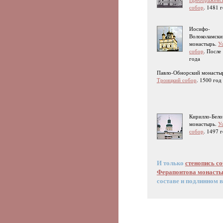
собор
. 1481 
Иосифо-
Волоколамски
монастырь.
У
собор
. После
года
Павло-Обнорский монасты
Троицкий собор
. 1500 год
Кирилло-Бело
монастырь.
У
собор
. 1497 
И только
стенопись с
Ферапонтова монаст
составе и подлинном 