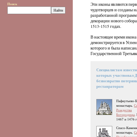
Поиск
Эти иконы являются пе
чудотворцев и созданы н
разработанной программы
декорации нового собора
1513-1515 годах.
В настоящее время икон
демонстрируется в Успен
которого и была написан
Государственной Третьяко
Специалистам известно
которых участвовал 
безвозвратно потерян
реставраторам
Пафнутьево-
монастырь.
С
Рождества
Богородицы
.
1467 и 1476 
Спасо-Камен
монастырь.
С
Преображенс