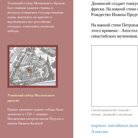
Дионисий создает тонку
Успенский собор Московского Кремля
был главным храмом страны, в
фрески. На южной стене 
котором оглашались государственные
Рождество Иоанна Предт
указы, венчались на царство и
короновались все российские
На южной стене Петропав
государи, отмечались воинские
этого времени – Апостол
победы
севастийских мучеников,
Успенский собор Московского
кремля
Первое каменное здание собора было
Святой митрополит Алексий с
заложено в 1326 г. первым
житием. Дионисий и мастерская
Московским митрополитом Петром и
князем Иваном Калитой
парные, житийные ико
Алексия.