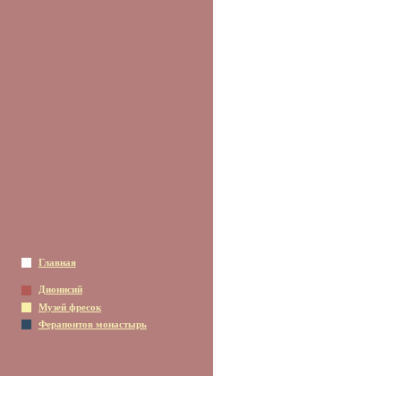
Главная
Дионисий
Музей фресок
Ферапонтов монастырь