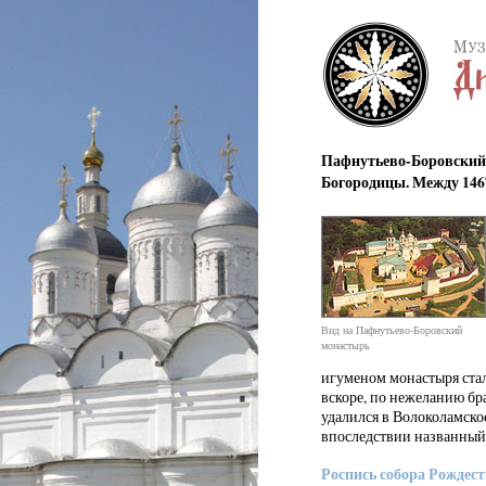
Пафнутьево-Боровский 
Богородицы. Между 1467
Вид на Пафнутьево-Боровский
монастырь
игуменом монастыря ст
вскоре, по нежеланию бр
удалился в Волоколамско
впоследствии названны
Роспись собора Рождес