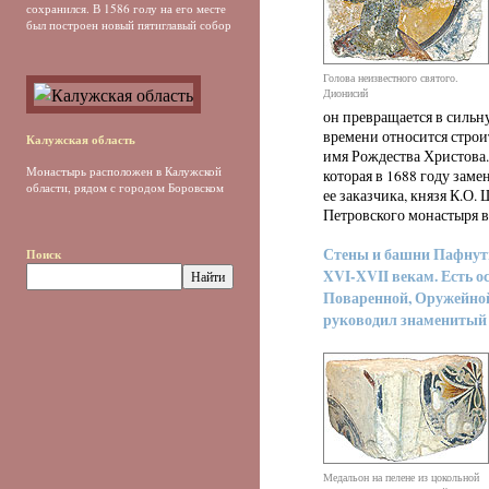
сохранился. В 1586 голу на его месте
был построен новый пятиглавый собор
Голова неизвестного святого.
Дионисий
он превращается в сильн
времени относится строи
Калужская область
имя Рождества Христова.
Монастырь расположен в Калужской
которая в 1688 году зам
области, рядом с городом Боровском
ее заказчика, князя К.О.
Петровского монастыря в
Стены и башни Пафнуть
Поиск
XVI-XVII векам. Есть о
Поваренной, Оружейной
руководил знаменитый 
Медальон на пелене из цокольной