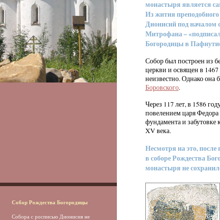
монастыря является са
Из жития преподобного
Дионисий под началом 
Митрофана – «подписал
Богородицы в Пафнути
Собор был построен из б
церкви и освящен в 1467
неизвестно. Однако она
Боровского
.
Через 117 лет, в 1586 год
повелением царя Федора 
фундамента и забутовке 
XV века.
Несмотря на это, после
в соборе Рождества Бо
монастыря не сохранил
Собор Рождества Богородицы
Собора с росписью Дионисия не