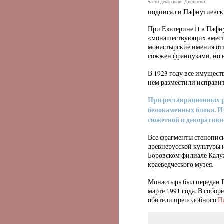
части декорации. Дионисий
подписал и Пафнутиевск
При Екатерине II в Пафн
«монашествующих вместе 
монастырские имения отт
сожжен французами, но в
В 1923 году все имущест
нем разместили исправит
При реставрационных р
белокаменных блока. И
сюжетной и декоративн
Все фрагменты стенописи
древнерусской культуры 
Боровском филиале Калуж
краеведческого музея.
Монастырь был передан 
марте 1991 года. В собо
обители преподобного
П