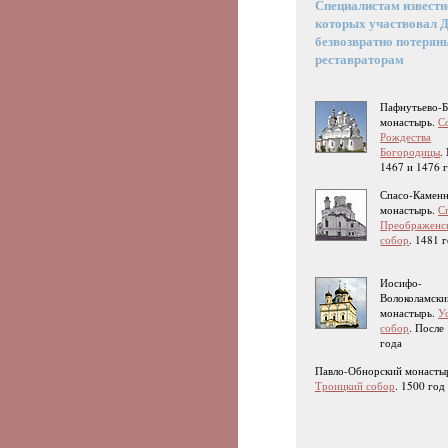
Специалистам известно
которых участвовал 
безвозвратно потерян
реставраторам
Пафнутьево-
монастырь.
С
Рождества
Богородицы
.
1467 и 1476 
Спасо-Камен
монастырь.
С
Преображенс
собор
. 1481 
Иосифо-
Волоколамски
монастырь.
У
собор
. После
года
Павло-Обнорский монасты
Троицкий собор
. 1500 год