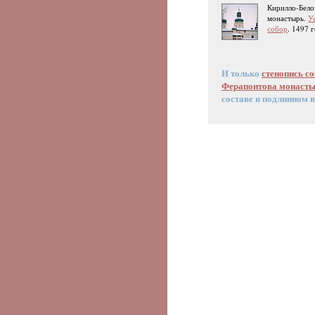
Кирилло-Бело
монастырь.
У
собор
. 1497 
И только
стенопись с
Ферапонтова монаст
составе и подлинном 