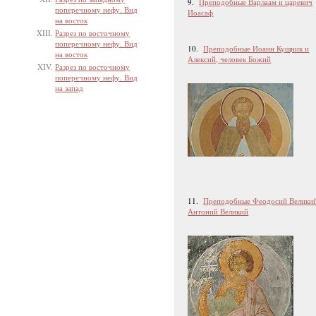
9.
Преподобные Варлаам и царевич
поперечному нефу. Вид
Иоасаф
на восток
Разрез по восточному
поперечному нефу. Вид
10.
Преподобные Иоанн Кущник и
на восток
Алексий, человек Божий
Разрез по восточному
поперечному нефу. Вид
на запад
11.
Преподобные Феодосий Великий
Антоний Великий