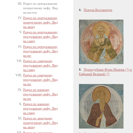
Разрез по центральному
поперечному нефу. Вид
6.
Покров Богоматери
на восток
Разрез по центральному
поперечному нефу. Вид
на запад
Разрез по центральному
продольному нефу. Вид
на север
Разрез по центральному
продольному нефу. Вид
на юг
Разрез по северному
продольному нефу. Вид
8.
Преподобные Фома Малеин (?) и
на север
Евфимий Великий (?)
Разрез по северному
продольному нефу. Вид
на юг
Разрез по южному
продольному нефу. Вид
на юг
Разрез по южному
продольному нефу. Вид
на север
Разрез по западному
поперечному нефу. Вид
на запад
Разрез по западному