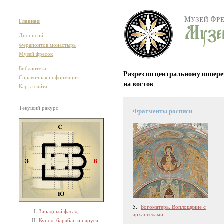
Главная
Дионисий
Ферапонтов монастырь
Музей фресок
Библиотека
Разрез по центральному попере
Справочная информация
на восток
Карта сайта
Текущий ракурс
Фрагменты росписи
5.
Богоматерь. Воплощение с
Западный фасад
архангелами
Купол, барабан и паруса