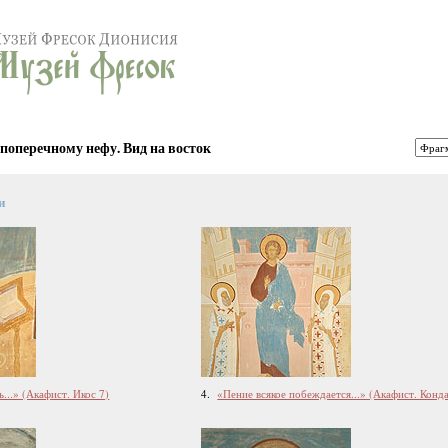
 поперечному нефу. Вид на восток
и
...» (Акафист. Икос 7)
4.
«Пение всякое побеждается...» (Акафист. Конда