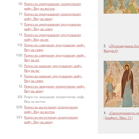
Разрез по центральному поперечному
нефу. Вид на восток
Разрез по центральному поперечному
нефу. Вид на запад
Разрез по центральному продольному
нефу. Вид на север
Разрез по центральному продольному
нефу. Вид на юг
Разрез по северному продольному нефу.
2.
«Проповедницы бого
Вид на север
Кондак 6)
Разрез по северному продольному нефу.
Вид на юг
Разрез по южному продольному нефу.
Вид на юг
Разрез по южному продольному нефу.
Вид на север
Разрез по западному поперечному нефу.
Вид на запад
Разрез по западному поперечному нефу.
Вид на восток
Разрез по восточному поперечному
нефу. Вид на восток
3.
«Светоприемную све
Разрез по восточному поперечному
(Акафист. Икос 11)
нефу. Вид на запад