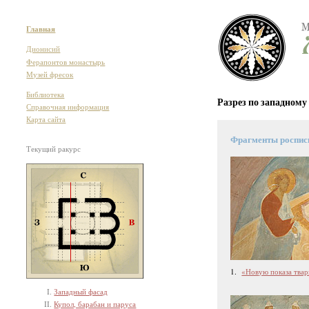
Главная
Дионисий
Ферапонтов монастырь
Музей фресок
Библиотека
Разрез по западному
Справочная информация
Карта сайта
Фрагменты роспис
Текущий ракурс
1.
«Новую показа тварь
Западный фасад
Купол, барабан и паруса