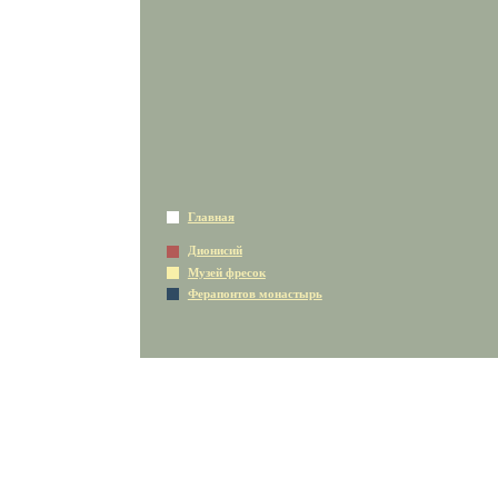
Главная
Дионисий
Музей фресок
Ферапонтов монастырь
© 2005-2021 «Кирилло-Белозерский музей-заповедник»
Все права защищены
При использовании материалов гиперссылка на сайт
www.dionisy.com
обязательна