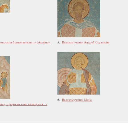
носнии бывше волсви...» (Акафист.
5.
Великомученик Андрей Стратилат
6.
Великомученик Мина
щу, сущим во тьме явльшуюся...»