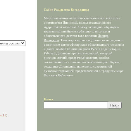
Собор Рождества Богородицы
Многочисленные исторические источники, в которых
упоминается Дионисий, полны восхищения его
мудростью и талантом. К нему, очевидно, обращены
трактаты крупнейшего публициста, писателя и
общественного деятеля того времени
Иосифа
Волоцкого
. Тематику творчества Дионисия определяют
религиозно-философские идеи общественного служения
и долга, особое понимание роли Руси в ходе истории.
Работам Дионисия присущ уверенный, изящный
рисунок, легкий, прозрачный колорит, особая
согласованность и пластичность композиций. Образы,
созданные Дионисием, наполнены совершенной
духовной гармонией, представлением о грядущем мире
Царствия Небесного
Поиск
к 11)