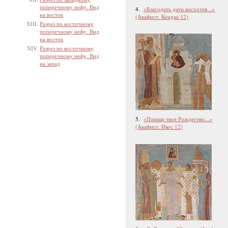
поперечному нефу. Вид
4.
«Благодать дати восхотев...»
на восток
(Акафист. Кондак 12)
Разрез по восточному
поперечному нефу. Вид
на восток
Разрез по восточному
поперечному нефу. Вид
на запад
5.
«Поюще твое Рождество...»
(Акафист. Икос 12)