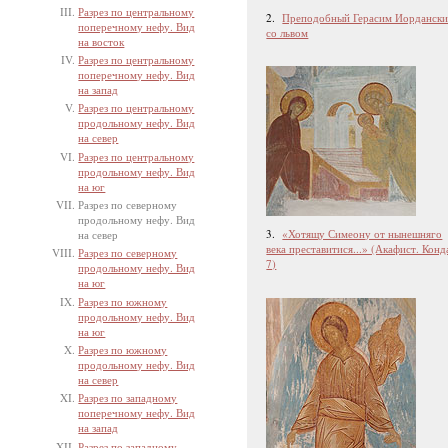
Разрез по центральному
2.
Преподобный Герасим Иорданск
поперечному нефу. Вид
со львом
на восток
Разрез по центральному
поперечному нефу. Вид
на запад
Разрез по центральному
продольному нефу. Вид
на север
Разрез по центральному
продольному нефу. Вид
на юг
Разрез по северному
продольному нефу. Вид
3.
«Хотящу Симеону от нынешняго
на север
века преставитися...» (Акафист. Конд
Разрез по северному
7)
продольному нефу. Вид
на юг
Разрез по южному
продольному нефу. Вид
на юг
Разрез по южному
продольному нефу. Вид
на север
Разрез по западному
поперечному нефу. Вид
на запад
Разрез по западному