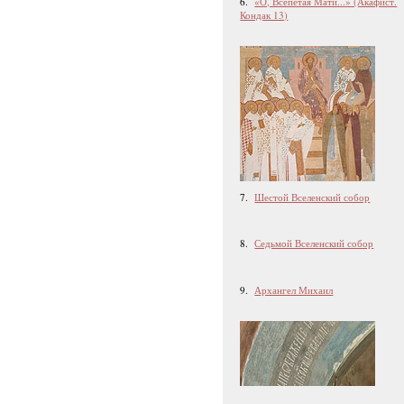
6.
«О, Всепетая Мати...» (Акафист.
Кондак 13)
7.
Шестой Вселенский собор
8.
Седьмой Вселенский собор
9.
Архангел Михаил