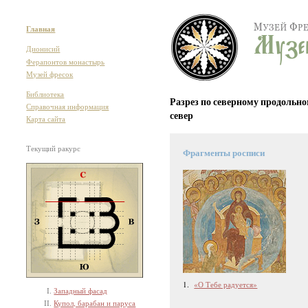
Главная
Дионисий
Ферапонтов монастырь
Музей фресок
Библиотека
Разрез по северному продольно
Справочная информация
север
Карта сайта
Текущий ракурс
Фрагменты росписи
1.
«О Тебе радуется»
Западный фасад
Купол, барабан и паруса