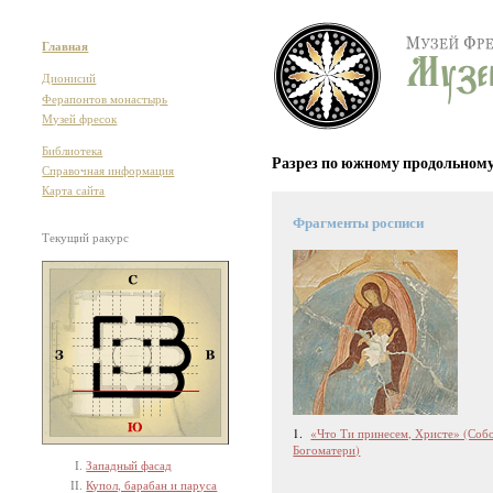
Главная
Дионисий
Ферапонтов монастырь
Музей фресок
Библиотека
Разрез по южному продольному
Справочная информация
Карта сайта
Фрагменты росписи
Текущий ракурс
1.
«Что Ти принесем, Христе» (Соб
Богоматери)
Западный фасад
Купол, барабан и паруса