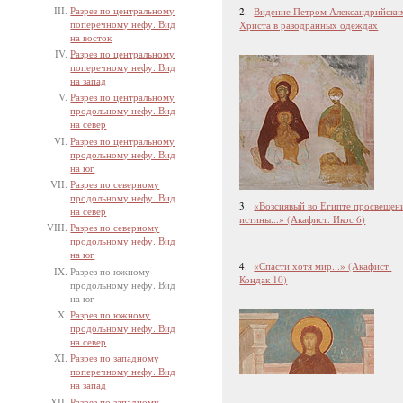
Разрез по центральному
2.
Видение Петром Александрийски
поперечному нефу. Вид
Христа в разодранных одеждах
на восток
Разрез по центральному
поперечному нефу. Вид
на запад
Разрез по центральному
продольному нефу. Вид
на север
Разрез по центральному
продольному нефу. Вид
на юг
Разрез по северному
продольному нефу. Вид
3.
«Возсиявый во Египте просвещен
на север
истины...» (Акафист. Икос 6)
Разрез по северному
продольному нефу. Вид
на юг
4.
«Спасти хотя мир...» (Акафист.
Разрез по южному
Кондак 10)
продольному нефу. Вид
на юг
Разрез по южному
продольному нефу. Вид
на север
Разрез по западному
поперечному нефу. Вид
на запад
Разрез по западному