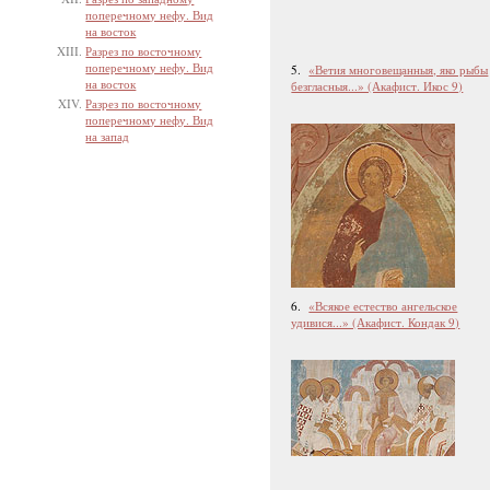
поперечному нефу. Вид
на восток
Разрез по восточному
поперечному нефу. Вид
5.
«Ветия многовещанныя, яко рыбы
на восток
безгласныя...» (Акафист. Икос 9)
Разрез по восточному
поперечному нефу. Вид
на запад
6.
«Всякое естество ангельское
удивися...» (Акафист. Кондак 9)