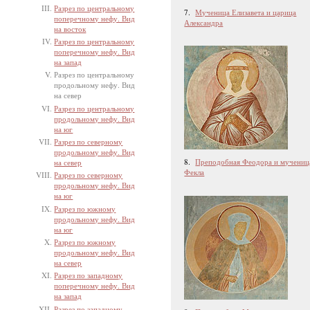
Разрез по центральному
7.
Мученица Елизавета и царица
поперечному нефу. Вид
Александра
на восток
Разрез по центральному
поперечному нефу. Вид
на запад
Разрез по центральному
продольному нефу. Вид
на север
Разрез по центральному
продольному нефу. Вид
на юг
Разрез по северному
продольному нефу. Вид
8.
Преподобная Феодора и мучениц
на север
Фекла
Разрез по северному
продольному нефу. Вид
на юг
Разрез по южному
продольному нефу. Вид
на юг
Разрез по южному
продольному нефу. Вид
на север
Разрез по западному
поперечному нефу. Вид
на запад
Разрез по западному