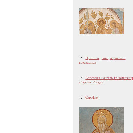
15.
Притча о девах разумных и
неразумных
16.
Апостолы и ангелы из композиц
«Страшный суд»
17.
Серафим