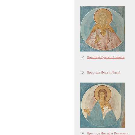
12.
Праотцы Рувим и Симеон
13.
Праотцы Иуда и Левий
14.
Праотцы Иосиф и Вениамин