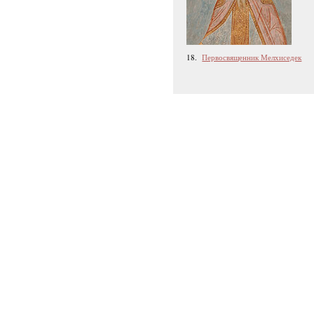
18.
Первосвященник Мелхиседек