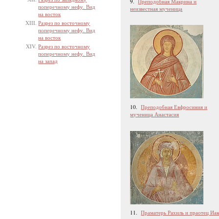
9.
Преподобная Макрина и
поперечному нефу. Вид
неизвестная мученица
на восток
Разрез по восточному
поперечному нефу. Вид
на восток
Разрез по восточному
поперечному нефу. Вид
на запад
10.
Преподобная Евфросиния и
мученица Анастасия
11.
Праматерь Рахиль и праотец Иак