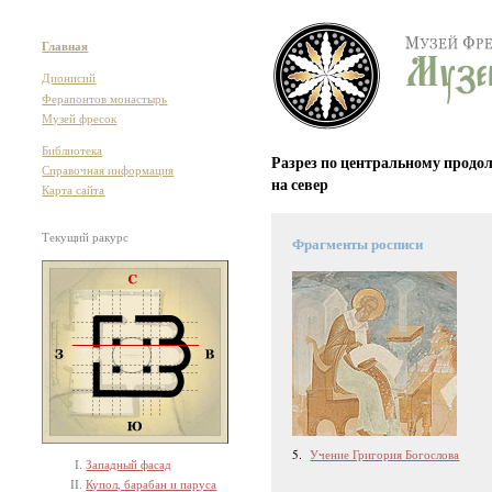
Главная
Дионисий
Ферапонтов монастырь
Музей фресок
Библиотека
Разрез по центральному продо
Справочная информация
на север
Карта сайта
Текущий ракурс
Фрагменты росписи
5.
Учение Григория Богослова
Западный фасад
Купол, барабан и паруса