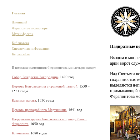
Главная
Дионисий
Ферапонтов монастырь
Музей фресок
Библиотека
Надвратные це
Справочная информация
Карта сайта
Входом в монас
арки ворот слу
В комплекс памятников Ферапонтова монастыря входят
Над Святыми во
Собор Рождества Богородицы
. 1490 год
сохранностью в
выделяются неп
Церковь Благовещения с трапезной палатой
. 1530 –
примыкающей с 
1531 годы
Ферапонтова мо
Казенная палата
. 1530 годы
Церковь преподобного Мартиниана
. 1641 год
Надвратные церкви Богоявления и преподобного
Ферапонта
. 1650 год
Колокольня
. 1680 годы