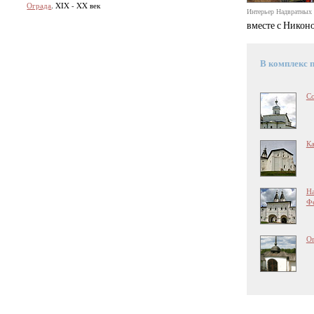
Ограда
. XIX - XX век
Интерьер Надвратных 
вместе с Никон
В комплекс 
С
Ка
На
Ф
О