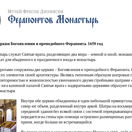
ркви Богоявления и преподобного Ферапонта. 1650 год
тырь служат Святые врата, разделяющие два мира – земной и иной, монаш
жат для обыденного и праздничного входа в монастырь.
ротами сооружены две церкви – Богоявления и преподобного Ферапонта.
сех элементов своей архитектуры. Являясь типичным образцом шатровых п
овторимостью и живописностью увенчанного двумя стройными шатрами о
юга казенной палатой Святые врата с надвратными церквями образуют г
настыря.
Внутри обе церкви объединены в один небольшой прямоуголь
север-юг объем, разделенный внутри аркой. Шатры на восьмер
серединой здания без всякой связи с системой перекрывающих
передается на стены при помощи остроумно размещенных разг
прием, нигде больше не встречающийся.