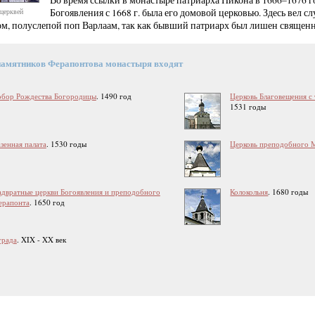
Во время ссылки в монастыре патриарха Никона в 1666–1676 г
церквей
Богоявления с 1668 г. была его домовой церковью. Здесь вел 
ом, полуслепой поп Варлаам, так как бывший патриарх был лишен священн
памятников Ферапонтова монастыря входят
обор Рождества Богородицы
. 1490 год
Церковь Благовещения с
1531 годы
зенная палата
. 1530 годы
Церковь преподобного 
двратные церкви Богоявления и преподобного
Колокольня
. 1680 годы
ерапонта
. 1650 год
града
. XIX - XX век