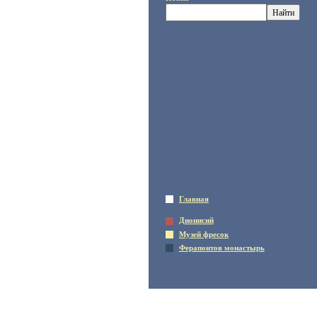
Главная
Дионисий
Музей фресок
Ферапонтов монастырь
© 2005-2021 «Кирилло-Белозерский музей-заповедник»