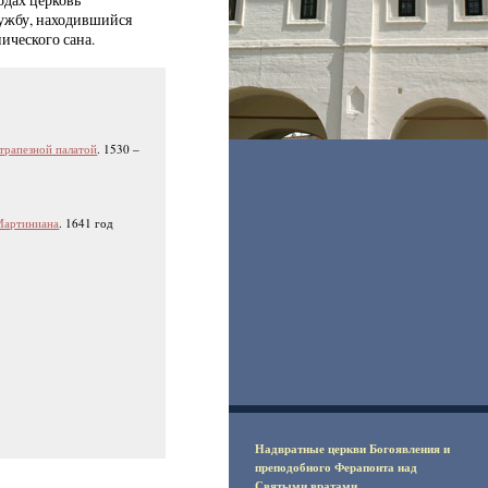
одах церковь
службу, находившийся
ического сана.
 трапезной палатой
. 1530 –
Мартиниана
. 1641 год
Надвратные церкви Богоявления и
преподобного Ферапонта над
Святыми вратами