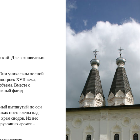
еский. Две разновеликие
 Они уникальны полной
остроек XVII века,
бъема. Вместе с
лавный фасад
ный вытянутый по оси
иках поставлены над
 храм сводов. Их вес
рузочных арочек –