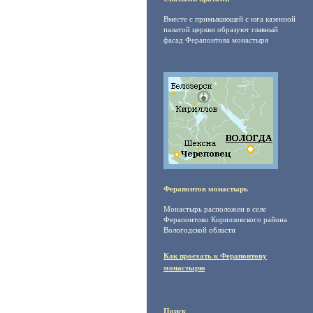
Вместе с примыкающей с юга казенной
палатой церкви образуют главный
фасад Ферапонтова монастыря
Ферапонтов монастырь
Монастырь расположен в селе
Ферапонтово Кирилловского района
Вологодской области
Как проехать к Ферапонтову
монастырю
Поиск