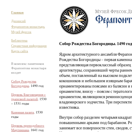
Главная
Дионисий
Ферапонтов монастырь
Музей фресок
Библиотека
Собор Рождества Богородицы. 1490 го
Справочная информация
Карта сайта
Ядром архитектурного ансамбля Ферапон
Рождества Богородицы – первая каменная
В комплекс памятников
представляющая первоклассный образец
Ферапонтова монастыря
архитектуры, сохранивший черты раннем
входят
объем, поставленный на высоком подкле
кокошников и небольшим изящным бараб
Собор Рождества
орнаментированы поясами из балясин и 
Богородицы
. 1490 год
орнаментом, внизу – поясом с тератоло
Церковь Благовещения с
орнаментом, являющимся реминисценци
трапезной палатой
. 1530
владимирского зодчества. Три перспекти
– 1531 годы
известняка.
Казенная палата
. 1530
годы
Внутри собор разделен четырьмя квадрат
повышенными арками под барабаном. Ро
Церковь преподобного
занимает все поверхности стен, сводов, 
Мартиниана
. 1641 год