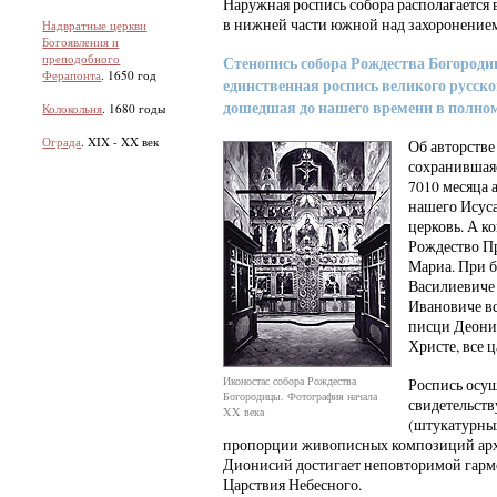
Наружная роспись собора располагается 
в нижней части южной над захоронение
Надвратные церкви
Богоявления и
преподобного
Стенопись собора Рождества Богород
Ферапонта
. 1650 год
единственная роспись великого русск
дошедшая до нашего времени в полном
Колокольня
. 1680 годы
Ограда
. XIX - XX век
Об авторстве
сохранившаяс
7010 месяца 
нашего Исуса
церковь. А ко
Рождество П
Мариа. При б
Василиевиче 
Ивановиче вс
писци Деонис
Христе, все 
Иконостас собора Рождества
Роспись осущ
Богородицы. Фотография начала
свидетельств
XX века
(штукатурных
пропорции живописных композиций арх
Дионисий достигает неповторимой гарм
Царствия Небесного.