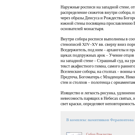
Наружные росписи на западной стене, о
распределение сюжетов внутри собора, 
через образы Деисуса и Рождества Бого
южной стены посвящена прославлению 
основателей монастыря.
Внутри собора росписи выполнены в соо
стенописей XIV–XV вв. сверху вниз поря
Вседержитель, под ним – архангелы и пра
щеках подпружных арок – Учение отцов ц
на западной стене – Страшный суд, на у
текст акафистного гимна, самого раннего
Вселенские соборы, на столпах – воины-
Предтеча, Богоматерь с Младенцем, Нико
стен и столпов – полотенца с орнаментам
Изящество и легкость рисунка, удлине
невесомость парящих в Небесах святых,
свет краски, определяют неповторимост
В комплекс памятников Ферапонтова
Собор Рождества