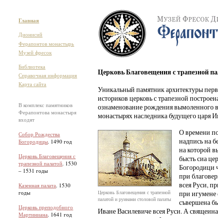
Главная
Дионисий
Ферапонтов монастырь
Музей фресок
Библиотека
Церковь Благовещения с трапезной пал
Справочная информация
Карта сайта
Уникальный памятник архитектуры перв
историков церковь с трапезной построена
В комплекс памятников
ознаменование рождения вымоленного в
Ферапонтова монастыря
монастырях наследника будущего царя Ив
входят
О времени по
Собор Рождества
надпись на б
Богородицы
. 1490 год
на которой в
Церковь Благовещения с
бысть сиа це
трапезной палатой
. 1530
Богородици ч
– 1531 годы
при благове
всея Руси, п
Казенная палата
. 1530
Церковь Благовещения с трапезной
годы
при игумене
палатой и руинами столовой палаты
съвершена бы
Церковь преподобного
Иване Василевиче всея Руси. А свящеин
Мартиниана
. 1641 год