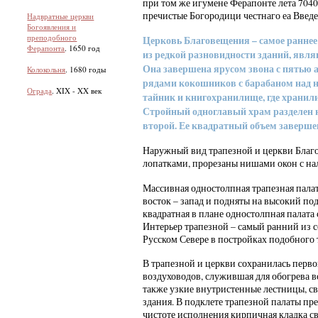
при том же игумене Ферапонте лета 7040
пречистые Богородици честнаго еа Введе
Надвратные церкви
Богоявления и
преподобного
Церковь Благовещения – самое раннее
Ферапонта
. 1650 год
из редкой разновидности зданий, явл
Она завершена ярусом звона с пятью
Колокольня
. 1680 годы
рядами кокошников с барабаном над н
Ограда
. XIX - XX век
тайник и книгохранилище, где хранил
Стройный одноглавый храм разделен н
второй. Ее квадратный объем заверш
Наружный вид трапезной и церкви Благо
лопатками, прорезаны нишами окон с на
Массивная одностолпная трапезная палат
восток – запад и подняты на высокий под
квадратная в плане одностолпная палата
Интерьер трапезной – самый ранний из 
Русском Севере в постройках подобного 
В трапезной и церкви сохранилась перво
воздуховодов, служившая для обогрева в
также узкие внутристенные лестницы, 
здания. В подклете трапезной палаты пр
чистоте исполнения кирпичная кладка св