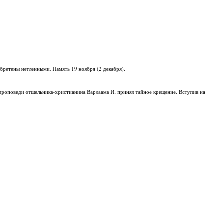
бретены нетленными. Память 19 ноября (2 декабря).
м проповеди отшельника-христианина Варлаама И. принял тайное крещение. Вступив на