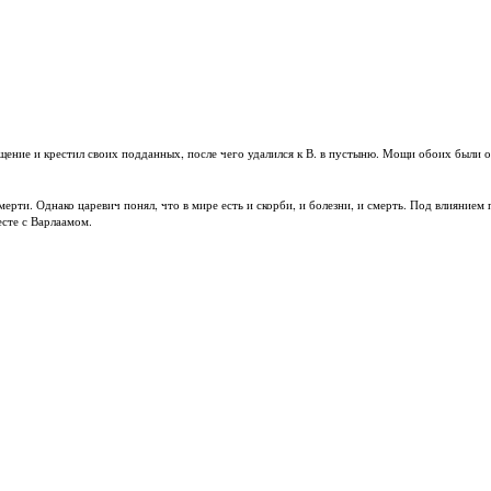
ение и крестил своих подданных, после чего удалился к В. в пустыню. Мощи обоих были о
мерти. Однако царевич понял, что в мире есть и скорби, и болезни, и смерть. Под влияние
есте с Варлаамом.