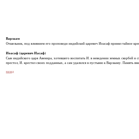
Варлаам
Отшельник, под влиянием его проповеди индийский царевич Иоасаф принял тайное крещ
Иоасаф (царевич Иасаф)
Сын индийского царя Авенира, хотевшего воспитать И. в неведении земных скорбей и с
престол, И. крестил своих подданных, а сам удалился в пустыню к Варлааму. Память вм
назад