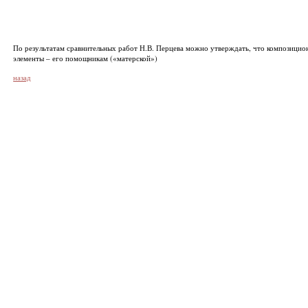
По результатам сравнительных работ Н.В. Перцева можно утверждать, что композицио
элементы – его помощникам («матерской»)
назад