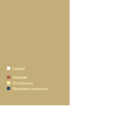
Главная
Дионисий
Музей фресок
Ферапонтов монастырь